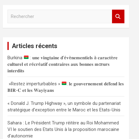
R
e
c
h
e
Articles récents
r
c
Burkina
: 𝐮𝐧𝐞 𝐯𝐢𝐧𝐠𝐭𝐚𝐢𝐧𝐞 𝐝’é𝐯è𝐧𝐞𝐦𝐞𝐧𝐭𝐢𝐞𝐥𝐬 à 𝐜𝐚𝐫𝐚𝐜𝐭è𝐫𝐞
h
𝐜𝐮𝐥𝐭𝐮𝐫𝐞𝐥 𝐞𝐭 𝐫é𝐜𝐫é𝐚𝐭𝐢𝐟 𝐜𝐨𝐧𝐭𝐫𝐚𝐢𝐫𝐞𝐬 𝐚𝐮𝐱 𝐛𝐨𝐧𝐧𝐞𝐬 𝐦œ𝐮𝐫𝐬
e
𝐢𝐧𝐭𝐞𝐫𝐝𝐢𝐭𝐬
r
»Restez imperturbables »
: 𝐥𝐞 𝐠𝐨𝐮𝐯𝐞𝐫𝐧𝐞𝐦𝐞𝐧𝐭 𝐝𝐞́𝐟𝐞𝐧𝐝 𝐥𝐞𝐬
𝐁𝐈𝐑-𝐂 𝐞𝐭 𝐥𝐞𝐬 𝐖𝐚𝐲𝐢𝐲𝐚𝐧𝐬
« Donald J. Trump Highway », un symbole du partenariat
stratégique d’exception entre le Maroc et les Etats-Unis
Sahara : Le Président Trump réitère au Roi Mohammed
VI le soutien des Etats Unis à la proposition marocaine
d’autonomie