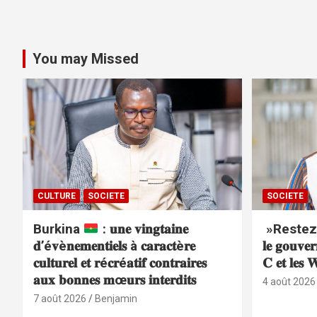
You may Missed
CULTURE
SOCIETE
SOCIETE
Burkina
: 𝐮𝐧𝐞 𝐯𝐢𝐧𝐠𝐭𝐚𝐢𝐧𝐞
»Restez
𝐝’é𝐯è𝐧𝐞𝐦𝐞𝐧𝐭𝐢𝐞𝐥𝐬 à 𝐜𝐚𝐫𝐚𝐜𝐭è𝐫𝐞
𝐥𝐞 𝐠𝐨𝐮𝐯𝐞
𝐜𝐮𝐥𝐭𝐮𝐫𝐞𝐥 𝐞𝐭 𝐫é𝐜𝐫é𝐚𝐭𝐢𝐟 𝐜𝐨𝐧𝐭𝐫𝐚𝐢𝐫𝐞𝐬
𝐂 𝐞𝐭 𝐥𝐞𝐬 
𝐚𝐮𝐱 𝐛𝐨𝐧𝐧𝐞𝐬 𝐦œ𝐮𝐫𝐬 𝐢𝐧𝐭𝐞𝐫𝐝𝐢𝐭𝐬
4 août 2026
7 août 2026
Benjamin