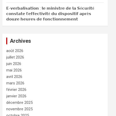
𝗘-𝘃𝗲𝗿𝗯𝗮𝗹𝗶𝘀𝗮𝘁𝗶𝗼𝗻 : 𝗹𝗲 𝗺𝗶𝗻𝗶𝘀𝘁𝗿𝗲 𝗱𝗲 𝗹𝗮 𝗦é𝗰𝘂𝗿𝗶𝘁é
𝗰𝗼𝗻𝘀𝘁𝗮𝘁𝗲 𝗹’𝗲𝗳𝗳𝗲𝗰𝘁𝗶𝘃𝗶𝘁é 𝗱𝘂 𝗱𝗶𝘀𝗽𝗼𝘀𝗶𝘁𝗶𝗳 𝗮𝗽𝗿è𝘀
𝗱𝗼𝘂𝘇𝗲 𝗵𝗲𝘂𝗿𝗲𝘀 𝗱𝗲 𝗳𝗼𝗻𝗰𝘁𝗶𝗼𝗻𝗻𝗲𝗺𝗲𝗻𝘁
Archives
août 2026
juillet 2026
juin 2026
mai 2026
avril 2026
mars 2026
février 2026
janvier 2026
décembre 2025
novembre 2025
octobre 2025