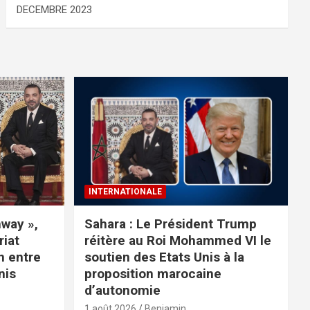
DECEMBRE 2023
INTERNATIONALE
way »,
Sahara : Le Président Trump
riat
réitère au Roi Mohammed VI le
n entre
soutien des Etats Unis à la
nis
proposition marocaine
d’autonomie
1 août 2026
Benjamin