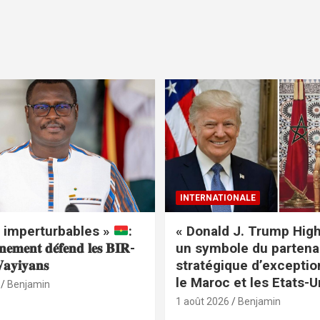
INTERNATIONALE
 imperturbables »
:
« Donald J. Trump High
𝐧𝐞𝐦𝐞𝐧𝐭 𝐝𝐞́𝐟𝐞𝐧𝐝 𝐥𝐞𝐬 𝐁𝐈𝐑-
un symbole du partena
𝐚𝐲𝐢𝐲𝐚𝐧𝐬
stratégique d’exceptio
le Maroc et les Etats-U
Benjamin
1 août 2026
Benjamin