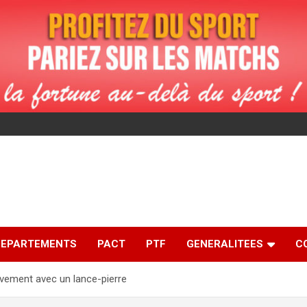
DEPARTEMENTS
PACT
PTF
GENERALITEES
C
vement avec un lance-pierre