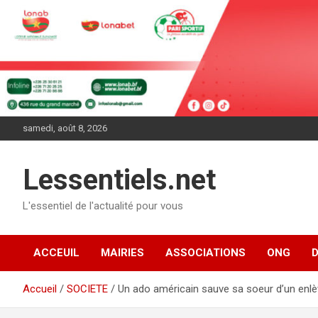
Aller
au
contenu
samedi, août 8, 2026
Lessentiels.net
L'essentiel de l'actualité pour vous
ACCEUIL
MAIRIES
ASSOCIATIONS
ONG
Accueil
SOCIETE
Un ado américain sauve sa soeur d’un enlè