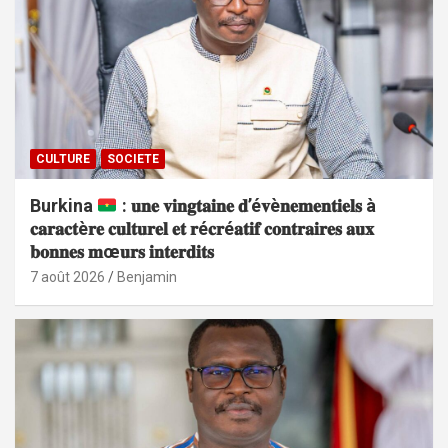
CULTURE
SOCIETE
Burkina
: 𝐮𝐧𝐞 𝐯𝐢𝐧𝐠𝐭𝐚𝐢𝐧𝐞 𝐝’é𝐯è𝐧𝐞𝐦𝐞𝐧𝐭𝐢𝐞𝐥𝐬 à
𝐜𝐚𝐫𝐚𝐜𝐭è𝐫𝐞 𝐜𝐮𝐥𝐭𝐮𝐫𝐞𝐥 𝐞𝐭 𝐫é𝐜𝐫é𝐚𝐭𝐢𝐟 𝐜𝐨𝐧𝐭𝐫𝐚𝐢𝐫𝐞𝐬 𝐚𝐮𝐱
𝐛𝐨𝐧𝐧𝐞𝐬 𝐦œ𝐮𝐫𝐬 𝐢𝐧𝐭𝐞𝐫𝐝𝐢𝐭𝐬
7 août 2026
Benjamin