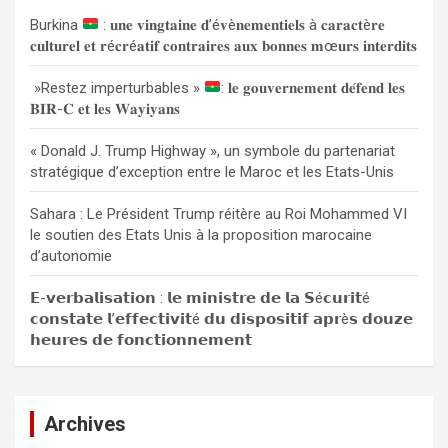
c
Burkina
: 𝐮𝐧𝐞 𝐯𝐢𝐧𝐠𝐭𝐚𝐢𝐧𝐞 𝐝’é𝐯è𝐧𝐞𝐦𝐞𝐧𝐭𝐢𝐞𝐥𝐬 à 𝐜𝐚𝐫𝐚𝐜𝐭è𝐫𝐞
h
𝐜𝐮𝐥𝐭𝐮𝐫𝐞𝐥 𝐞𝐭 𝐫é𝐜𝐫é𝐚𝐭𝐢𝐟 𝐜𝐨𝐧𝐭𝐫𝐚𝐢𝐫𝐞𝐬 𝐚𝐮𝐱 𝐛𝐨𝐧𝐧𝐞𝐬 𝐦œ𝐮𝐫𝐬 𝐢𝐧𝐭𝐞𝐫𝐝𝐢𝐭𝐬
e
r
»Restez imperturbables »
: 𝐥𝐞 𝐠𝐨𝐮𝐯𝐞𝐫𝐧𝐞𝐦𝐞𝐧𝐭 𝐝𝐞́𝐟𝐞𝐧𝐝 𝐥𝐞𝐬
𝐁𝐈𝐑-𝐂 𝐞𝐭 𝐥𝐞𝐬 𝐖𝐚𝐲𝐢𝐲𝐚𝐧𝐬
« Donald J. Trump Highway », un symbole du partenariat
stratégique d’exception entre le Maroc et les Etats-Unis
Sahara : Le Président Trump réitère au Roi Mohammed VI
le soutien des Etats Unis à la proposition marocaine
d’autonomie
𝗘-𝘃𝗲𝗿𝗯𝗮𝗹𝗶𝘀𝗮𝘁𝗶𝗼𝗻 : 𝗹𝗲 𝗺𝗶𝗻𝗶𝘀𝘁𝗿𝗲 𝗱𝗲 𝗹𝗮 𝗦é𝗰𝘂𝗿𝗶𝘁é
𝗰𝗼𝗻𝘀𝘁𝗮𝘁𝗲 𝗹’𝗲𝗳𝗳𝗲𝗰𝘁𝗶𝘃𝗶𝘁é 𝗱𝘂 𝗱𝗶𝘀𝗽𝗼𝘀𝗶𝘁𝗶𝗳 𝗮𝗽𝗿è𝘀 𝗱𝗼𝘂𝘇𝗲
𝗵𝗲𝘂𝗿𝗲𝘀 𝗱𝗲 𝗳𝗼𝗻𝗰𝘁𝗶𝗼𝗻𝗻𝗲𝗺𝗲𝗻𝘁
Archives