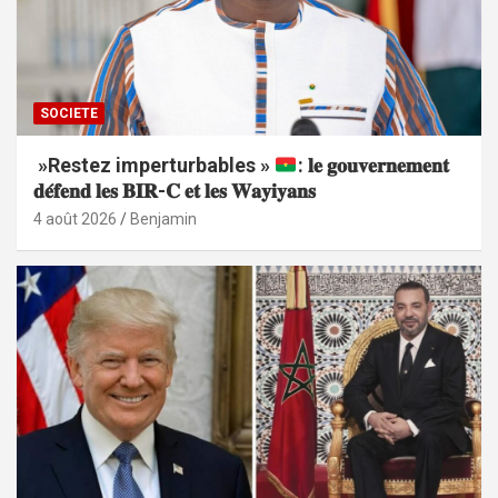
SOCIETE
»Restez imperturbables »
: 𝐥𝐞 𝐠𝐨𝐮𝐯𝐞𝐫𝐧𝐞𝐦𝐞𝐧𝐭
𝐝𝐞́𝐟𝐞𝐧𝐝 𝐥𝐞𝐬 𝐁𝐈𝐑-𝐂 𝐞𝐭 𝐥𝐞𝐬 𝐖𝐚𝐲𝐢𝐲𝐚𝐧𝐬
4 août 2026
Benjamin