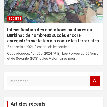
SOCIETE
Intensification des opérations militaires au
Burkina : de nombreux succès encore
enregistrés sur le terrain contre les terroristes
2 décembre 2024
lessentiels lessentiels
Ouagadougou, 1er déc. 2024 (AIB)-Les Forces de Défense
et de Sécurité (FDS) et les Volontaires pour…
R
e
c
h
e
Articles récents
r