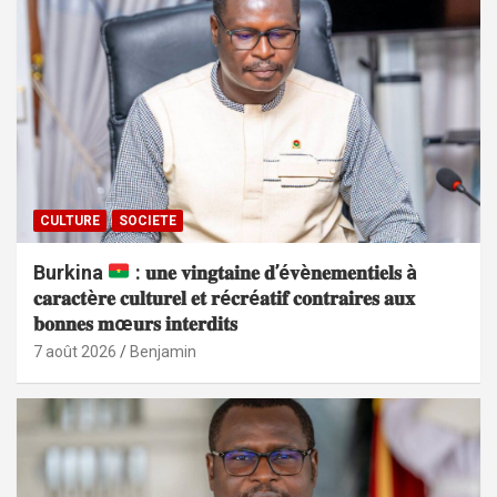
CULTURE
SOCIETE
Burkina
: 𝐮𝐧𝐞 𝐯𝐢𝐧𝐠𝐭𝐚𝐢𝐧𝐞 𝐝’é𝐯è𝐧𝐞𝐦𝐞𝐧𝐭𝐢𝐞𝐥𝐬 à
𝐜𝐚𝐫𝐚𝐜𝐭è𝐫𝐞 𝐜𝐮𝐥𝐭𝐮𝐫𝐞𝐥 𝐞𝐭 𝐫é𝐜𝐫é𝐚𝐭𝐢𝐟 𝐜𝐨𝐧𝐭𝐫𝐚𝐢𝐫𝐞𝐬 𝐚𝐮𝐱
𝐛𝐨𝐧𝐧𝐞𝐬 𝐦œ𝐮𝐫𝐬 𝐢𝐧𝐭𝐞𝐫𝐝𝐢𝐭𝐬
7 août 2026
Benjamin