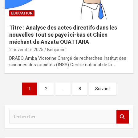
EDUCATION
Titre : Analyse des actes directifs dans les
nouvelles Tout se paye ici-bas et Chien
méchant de Anzata OUATTARA
2 novembre 2025
Benjamin
DRABO Amba Victorine Chargé de recherches Institut des
sciences des sociétés (INSS) Centre national de la…
Navigation
1
2
…
8
Suivant
des
articles
R
e
c
h