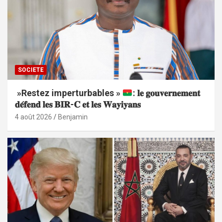
SOCIETE
»Restez imperturbables »
: 𝐥𝐞 𝐠𝐨𝐮𝐯𝐞𝐫𝐧𝐞𝐦𝐞𝐧𝐭
𝐝𝐞́𝐟𝐞𝐧𝐝 𝐥𝐞𝐬 𝐁𝐈𝐑-𝐂 𝐞𝐭 𝐥𝐞𝐬 𝐖𝐚𝐲𝐢𝐲𝐚𝐧𝐬
4 août 2026
Benjamin