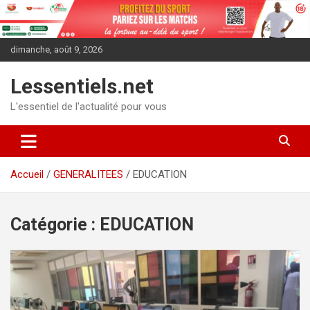
Aller
au
contenu
dimanche, août 9, 2026
Lessentiels.net
L'essentiel de l'actualité pour vous
Accueil
GENERALITEES
EDUCATION
Catégorie :
EDUCATION