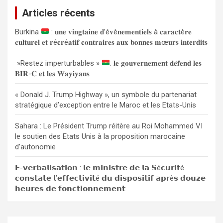
e
Articles récents
r
c
Burkina
: 𝐮𝐧𝐞 𝐯𝐢𝐧𝐠𝐭𝐚𝐢𝐧𝐞 𝐝’é𝐯è𝐧𝐞𝐦𝐞𝐧𝐭𝐢𝐞𝐥𝐬 à 𝐜𝐚𝐫𝐚𝐜𝐭è𝐫𝐞
h
𝐜𝐮𝐥𝐭𝐮𝐫𝐞𝐥 𝐞𝐭 𝐫é𝐜𝐫é𝐚𝐭𝐢𝐟 𝐜𝐨𝐧𝐭𝐫𝐚𝐢𝐫𝐞𝐬 𝐚𝐮𝐱 𝐛𝐨𝐧𝐧𝐞𝐬 𝐦œ𝐮𝐫𝐬 𝐢𝐧𝐭𝐞𝐫𝐝𝐢𝐭𝐬
e
r
»Restez imperturbables »
: 𝐥𝐞 𝐠𝐨𝐮𝐯𝐞𝐫𝐧𝐞𝐦𝐞𝐧𝐭 𝐝𝐞́𝐟𝐞𝐧𝐝 𝐥𝐞𝐬
𝐁𝐈𝐑-𝐂 𝐞𝐭 𝐥𝐞𝐬 𝐖𝐚𝐲𝐢𝐲𝐚𝐧𝐬
« Donald J. Trump Highway », un symbole du partenariat
stratégique d’exception entre le Maroc et les Etats-Unis
Sahara : Le Président Trump réitère au Roi Mohammed VI
le soutien des Etats Unis à la proposition marocaine
d’autonomie
𝗘-𝘃𝗲𝗿𝗯𝗮𝗹𝗶𝘀𝗮𝘁𝗶𝗼𝗻 : 𝗹𝗲 𝗺𝗶𝗻𝗶𝘀𝘁𝗿𝗲 𝗱𝗲 𝗹𝗮 𝗦é𝗰𝘂𝗿𝗶𝘁é
𝗰𝗼𝗻𝘀𝘁𝗮𝘁𝗲 𝗹’𝗲𝗳𝗳𝗲𝗰𝘁𝗶𝘃𝗶𝘁é 𝗱𝘂 𝗱𝗶𝘀𝗽𝗼𝘀𝗶𝘁𝗶𝗳 𝗮𝗽𝗿è𝘀 𝗱𝗼𝘂𝘇𝗲
𝗵𝗲𝘂𝗿𝗲𝘀 𝗱𝗲 𝗳𝗼𝗻𝗰𝘁𝗶𝗼𝗻𝗻𝗲𝗺𝗲𝗻𝘁