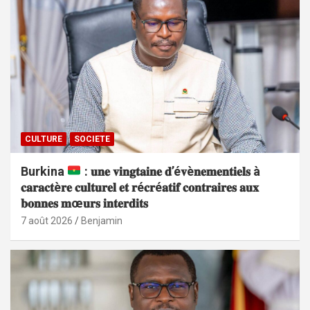
CULTURE
SOCIETE
Burkina
: 𝐮𝐧𝐞 𝐯𝐢𝐧𝐠𝐭𝐚𝐢𝐧𝐞 𝐝’é𝐯è𝐧𝐞𝐦𝐞𝐧𝐭𝐢𝐞𝐥𝐬 à
𝐜𝐚𝐫𝐚𝐜𝐭è𝐫𝐞 𝐜𝐮𝐥𝐭𝐮𝐫𝐞𝐥 𝐞𝐭 𝐫é𝐜𝐫é𝐚𝐭𝐢𝐟 𝐜𝐨𝐧𝐭𝐫𝐚𝐢𝐫𝐞𝐬 𝐚𝐮𝐱
𝐛𝐨𝐧𝐧𝐞𝐬 𝐦œ𝐮𝐫𝐬 𝐢𝐧𝐭𝐞𝐫𝐝𝐢𝐭𝐬
7 août 2026
Benjamin