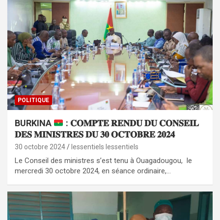
POLITIQUE
BURKINA
: 𝐂𝐎𝐌𝐏𝐓𝐄 𝐑𝐄𝐍𝐃𝐔 𝐃𝐔 𝐂𝐎𝐍𝐒𝐄𝐈𝐋
𝐃𝐄𝐒 𝐌𝐈𝐍𝐈𝐒𝐓𝐑𝐄𝐒 𝐃𝐔 𝟑𝟎 𝐎𝐂𝐓𝐎𝐁𝐑𝐄 𝟐𝟎𝟐𝟒
30 octobre 2024
lessentiels lessentiels
Le Conseil des ministres s’est tenu à Ouagadougou, le
mercredi 30 octobre 2024, en séance ordinaire,…