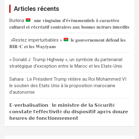
e
Articles récents
r
c
Burkina
: 𝐮𝐧𝐞 𝐯𝐢𝐧𝐠𝐭𝐚𝐢𝐧𝐞 𝐝’é𝐯è𝐧𝐞𝐦𝐞𝐧𝐭𝐢𝐞𝐥𝐬 à 𝐜𝐚𝐫𝐚𝐜𝐭è𝐫𝐞
h
𝐜𝐮𝐥𝐭𝐮𝐫𝐞𝐥 𝐞𝐭 𝐫é𝐜𝐫é𝐚𝐭𝐢𝐟 𝐜𝐨𝐧𝐭𝐫𝐚𝐢𝐫𝐞𝐬 𝐚𝐮𝐱 𝐛𝐨𝐧𝐧𝐞𝐬 𝐦œ𝐮𝐫𝐬 𝐢𝐧𝐭𝐞𝐫𝐝𝐢𝐭𝐬
e
r
»Restez imperturbables »
: 𝐥𝐞 𝐠𝐨𝐮𝐯𝐞𝐫𝐧𝐞𝐦𝐞𝐧𝐭 𝐝𝐞́𝐟𝐞𝐧𝐝 𝐥𝐞𝐬
𝐁𝐈𝐑-𝐂 𝐞𝐭 𝐥𝐞𝐬 𝐖𝐚𝐲𝐢𝐲𝐚𝐧𝐬
« Donald J. Trump Highway », un symbole du partenariat
stratégique d’exception entre le Maroc et les Etats-Unis
Sahara : Le Président Trump réitère au Roi Mohammed VI
le soutien des Etats Unis à la proposition marocaine
d’autonomie
𝗘-𝘃𝗲𝗿𝗯𝗮𝗹𝗶𝘀𝗮𝘁𝗶𝗼𝗻 : 𝗹𝗲 𝗺𝗶𝗻𝗶𝘀𝘁𝗿𝗲 𝗱𝗲 𝗹𝗮 𝗦é𝗰𝘂𝗿𝗶𝘁é
𝗰𝗼𝗻𝘀𝘁𝗮𝘁𝗲 𝗹’𝗲𝗳𝗳𝗲𝗰𝘁𝗶𝘃𝗶𝘁é 𝗱𝘂 𝗱𝗶𝘀𝗽𝗼𝘀𝗶𝘁𝗶𝗳 𝗮𝗽𝗿è𝘀 𝗱𝗼𝘂𝘇𝗲
𝗵𝗲𝘂𝗿𝗲𝘀 𝗱𝗲 𝗳𝗼𝗻𝗰𝘁𝗶𝗼𝗻𝗻𝗲𝗺𝗲𝗻𝘁