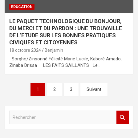
EDUCATION
LE PAQUET TECHNOLOGIQUE DU BONJOUR,
DU MERCI ET DU PARDON : UNE TROUVAILLE
DE L’ETUDE SUR LES BONNES PRATIQUES
CIVIQUES ET CITOYENNES
18 octobre 2024
Benjamin
Sorgho/Zinsonné Félicité Marie Lucile, Kaboré Amado,
Zinaba Drissa LES FAITS SAILLANTS Le…
Navigation
1
2
3
Suivant
des
articles
R
e
c
h