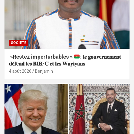
SOCIETE
»Restez imperturbables »
: 𝐥𝐞 𝐠𝐨𝐮𝐯𝐞𝐫𝐧𝐞𝐦𝐞𝐧𝐭
𝐝𝐞́𝐟𝐞𝐧𝐝 𝐥𝐞𝐬 𝐁𝐈𝐑-𝐂 𝐞𝐭 𝐥𝐞𝐬 𝐖𝐚𝐲𝐢𝐲𝐚𝐧𝐬
4 août 2026
Benjamin