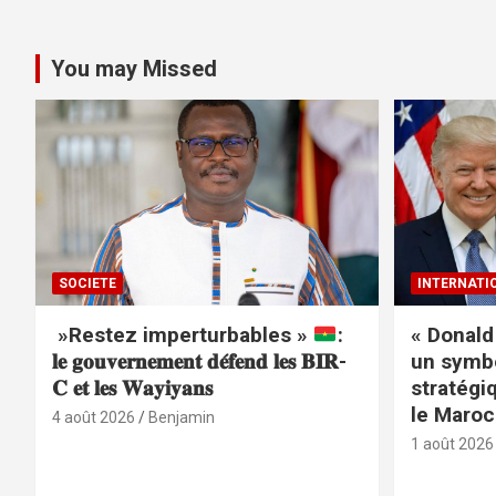
You may Missed
SOCIETE
INTERNATI
»Restez imperturbables »
:
« Donald
𝐥𝐞 𝐠𝐨𝐮𝐯𝐞𝐫𝐧𝐞𝐦𝐞𝐧𝐭 𝐝𝐞́𝐟𝐞𝐧𝐝 𝐥𝐞𝐬 𝐁𝐈𝐑-
un symbo
𝐂 𝐞𝐭 𝐥𝐞𝐬 𝐖𝐚𝐲𝐢𝐲𝐚𝐧𝐬
stratégi
le Maroc
4 août 2026
Benjamin
1 août 2026