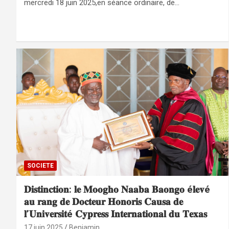
mercredi 18 juin 2025,en séance ordinaire, de…
SOCIETE
𝐃𝐢𝐬𝐭𝐢𝐧𝐜𝐭𝐢𝐨𝐧: 𝐥𝐞 𝐌𝐨𝐨𝐠𝐡𝐨 𝐍𝐚𝐚𝐛𝐚 𝐁𝐚𝐨𝐧𝐠𝐨 é𝐥𝐞𝐯é
𝐚𝐮 𝐫𝐚𝐧𝐠 𝐝𝐞 𝐃𝐨𝐜𝐭𝐞𝐮𝐫 𝐇𝐨𝐧𝐨𝐫𝐢𝐬 𝐂𝐚𝐮𝐬𝐚 𝐝𝐞
𝐥’𝐔𝐧𝐢𝐯𝐞𝐫𝐬𝐢𝐭é 𝐂𝐲𝐩𝐫𝐞𝐬𝐬 𝐈𝐧𝐭𝐞𝐫𝐧𝐚𝐭𝐢𝐨𝐧𝐚𝐥 𝐝𝐮 𝐓𝐞𝐱𝐚𝐬
17 juin 2025
Benjamin