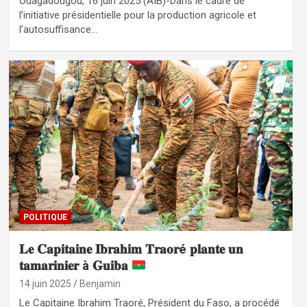
Ouagadougou, 16 juin 2025 (AIB)-Dans le cadre de
l’initiative présidentielle pour la production agricole et
l’autosuffisance…
POLITIQUE
𝐋𝐞 𝐂𝐚𝐩𝐢𝐭𝐚𝐢𝐧𝐞 𝐈𝐛𝐫𝐚𝐡𝐢𝐦 𝐓𝐫𝐚𝐨𝐫é 𝐩𝐥𝐚𝐧𝐭𝐞 𝐮𝐧
𝐭𝐚𝐦𝐚𝐫𝐢𝐧𝐢𝐞𝐫 à 𝐆𝐮𝐢𝐛𝐚
14 juin 2025
Benjamin
Le Capitaine Ibrahim Traoré, Président du Faso, a procédé