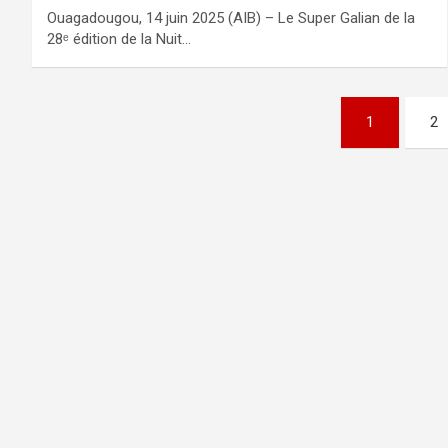
Ouagadougou, 14 juin 2025 (AIB) – Le Super Galian de la
28ᵉ édition de la Nuit…
Navigation
1
2
des
articles