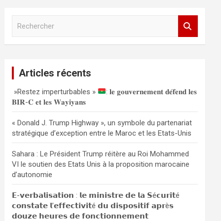
R
e
c
h
e
Articles récents
r
c
»Restez imperturbables »
: 𝐥𝐞 𝐠𝐨𝐮𝐯𝐞𝐫𝐧𝐞𝐦𝐞𝐧𝐭 𝐝𝐞́𝐟𝐞𝐧𝐝 𝐥𝐞𝐬
h
𝐁𝐈𝐑-𝐂 𝐞𝐭 𝐥𝐞𝐬 𝐖𝐚𝐲𝐢𝐲𝐚𝐧𝐬
e
r
« Donald J. Trump Highway », un symbole du partenariat
stratégique d’exception entre le Maroc et les Etats-Unis
Sahara : Le Président Trump réitère au Roi Mohammed
VI le soutien des Etats Unis à la proposition marocaine
d’autonomie
𝗘-𝘃𝗲𝗿𝗯𝗮𝗹𝗶𝘀𝗮𝘁𝗶𝗼𝗻 : 𝗹𝗲 𝗺𝗶𝗻𝗶𝘀𝘁𝗿𝗲 𝗱𝗲 𝗹𝗮 𝗦é𝗰𝘂𝗿𝗶𝘁é
𝗰𝗼𝗻𝘀𝘁𝗮𝘁𝗲 𝗹’𝗲𝗳𝗳𝗲𝗰𝘁𝗶𝘃𝗶𝘁é 𝗱𝘂 𝗱𝗶𝘀𝗽𝗼𝘀𝗶𝘁𝗶𝗳 𝗮𝗽𝗿è𝘀
𝗱𝗼𝘂𝘇𝗲 𝗵𝗲𝘂𝗿𝗲𝘀 𝗱𝗲 𝗳𝗼𝗻𝗰𝘁𝗶𝗼𝗻𝗻𝗲𝗺𝗲𝗻𝘁