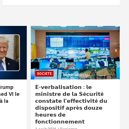
SOCIETE
 Trump
𝗘-𝘃𝗲𝗿𝗯𝗮𝗹𝗶𝘀𝗮𝘁𝗶𝗼𝗻 : 𝗹𝗲
ed VI le
𝗺𝗶𝗻𝗶𝘀𝘁𝗿𝗲 𝗱𝗲 𝗹𝗮 𝗦é𝗰𝘂𝗿𝗶𝘁é
à la
𝗰𝗼𝗻𝘀𝘁𝗮𝘁𝗲 𝗹’𝗲𝗳𝗳𝗲𝗰𝘁𝗶𝘃𝗶𝘁é 𝗱𝘂
𝗱𝗶𝘀𝗽𝗼𝘀𝗶𝘁𝗶𝗳 𝗮𝗽𝗿è𝘀 𝗱𝗼𝘂𝘇𝗲
𝗵𝗲𝘂𝗿𝗲𝘀 𝗱𝗲
𝗳𝗼𝗻𝗰𝘁𝗶𝗼𝗻𝗻𝗲𝗺𝗲𝗻𝘁