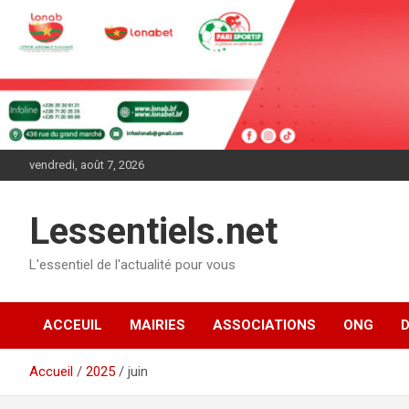
Aller
au
contenu
vendredi, août 7, 2026
Lessentiels.net
L'essentiel de l'actualité pour vous
ACCEUIL
MAIRIES
ASSOCIATIONS
ONG
Accueil
2025
juin