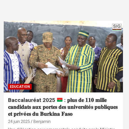
EDUCATION
Baccalauréat 2025
: 𝐩𝐥𝐮𝐬 𝐝𝐞 𝟏𝟏𝟎 𝐦𝐢𝐥𝐥𝐞
𝐜𝐚𝐧𝐝𝐢𝐝𝐚𝐭𝐬 𝐚𝐮𝐱 𝐩𝐨𝐫𝐭𝐞𝐬 𝐝𝐞𝐬 𝐮𝐧𝐢𝐯𝐞𝐫𝐬𝐢𝐭é𝐬 𝐩𝐮𝐛𝐥𝐢𝐪𝐮𝐞𝐬
𝐞𝐭 𝐩𝐫𝐢𝐯é𝐞𝐬 𝐝𝐮 𝐁𝐮𝐫𝐤𝐢𝐧𝐚 𝐅𝐚𝐬𝐨
24 juin 2025
Benjamin