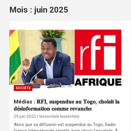
Mois :
juin 2025
SOCIETE
Médias : 𝐑𝐅𝐈, 𝐬𝐮𝐬𝐩𝐞𝐧𝐝𝐮𝐞 𝐚𝐮 𝐓𝐨𝐠𝐨, 𝐜𝐡𝐨𝐢𝐬𝐢𝐭 𝐥𝐚
𝐝𝐞́𝐬𝐢𝐧𝐟𝐨𝐫𝐦𝐚𝐭𝐢𝐨𝐧 𝐜𝐨𝐦𝐦𝐞 𝐫𝐞𝐯𝐚𝐧𝐜𝐡𝐞
29 juin 2025
lessentiels lessentiels
Alors que sa diffusion est suspendue au Togo, Radio
France Internationale semble avoir choisi l’escalade. À…