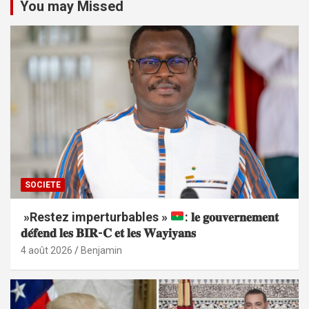
You may Missed
SOCIETE
»Restez imperturbables »
: 𝐥𝐞 𝐠𝐨𝐮𝐯𝐞𝐫𝐧𝐞𝐦𝐞𝐧𝐭
𝐝𝐞́𝐟𝐞𝐧𝐝 𝐥𝐞𝐬 𝐁𝐈𝐑-𝐂 𝐞𝐭 𝐥𝐞𝐬 𝐖𝐚𝐲𝐢𝐲𝐚𝐧𝐬
4 août 2026
Benjamin