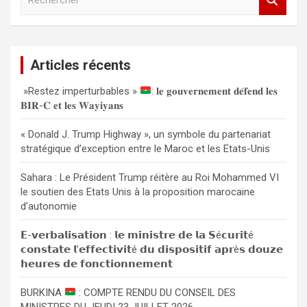
e
c
h
e
Articles récents
r
c
»Restez imperturbables »
: 𝐥𝐞 𝐠𝐨𝐮𝐯𝐞𝐫𝐧𝐞𝐦𝐞𝐧𝐭 𝐝𝐞́𝐟𝐞𝐧𝐝 𝐥𝐞𝐬
h
𝐁𝐈𝐑-𝐂 𝐞𝐭 𝐥𝐞𝐬 𝐖𝐚𝐲𝐢𝐲𝐚𝐧𝐬
e
r
« Donald J. Trump Highway », un symbole du partenariat
stratégique d’exception entre le Maroc et les Etats-Unis
Sahara : Le Président Trump réitère au Roi Mohammed VI
le soutien des Etats Unis à la proposition marocaine
d’autonomie
𝗘-𝘃𝗲𝗿𝗯𝗮𝗹𝗶𝘀𝗮𝘁𝗶𝗼𝗻 : 𝗹𝗲 𝗺𝗶𝗻𝗶𝘀𝘁𝗿𝗲 𝗱𝗲 𝗹𝗮 𝗦é𝗰𝘂𝗿𝗶𝘁é
𝗰𝗼𝗻𝘀𝘁𝗮𝘁𝗲 𝗹’𝗲𝗳𝗳𝗲𝗰𝘁𝗶𝘃𝗶𝘁é 𝗱𝘂 𝗱𝗶𝘀𝗽𝗼𝘀𝗶𝘁𝗶𝗳 𝗮𝗽𝗿è𝘀 𝗱𝗼𝘂𝘇𝗲
𝗵𝗲𝘂𝗿𝗲𝘀 𝗱𝗲 𝗳𝗼𝗻𝗰𝘁𝗶𝗼𝗻𝗻𝗲𝗺𝗲𝗻𝘁
BURKINA
: COMPTE RENDU DU CONSEIL DES
MINISTRES DU JEUDI 23 JUILLET 2026