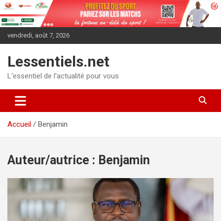
Aller
au
contenu
vendredi, août 7, 2026
Lessentiels.net
L'essentiel de l'actualité pour vous
Accueil
Benjamin
Auteur/autrice :
Benjamin