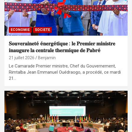
ECONOMIE
SOCIETE
𝐒𝐨𝐮𝐯𝐞𝐫𝐚𝐢𝐧𝐞𝐭é é𝐧𝐞𝐫𝐠é𝐭𝐢𝐪𝐮𝐞 : 𝐥𝐞 𝐏𝐫𝐞𝐦𝐢𝐞𝐫 𝐦𝐢𝐧𝐢𝐬𝐭𝐫𝐞
𝐢𝐧𝐚𝐮𝐠𝐮𝐫𝐞 𝐥𝐚 𝐜𝐞𝐧𝐭𝐫𝐚𝐥𝐞 𝐭𝐡𝐞𝐫𝐦𝐢𝐪𝐮𝐞 𝐝𝐞 𝐏𝐚𝐛𝐫é
21 juillet 2026
Benjamin
‎‎Le Camarade Premier ministre, Chef du Gouvernement,
Rimtalba Jean Emmanuel Ouédraogo, a procédé, ce mardi
21…