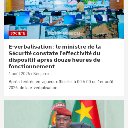
SOCIETE
𝗘-𝘃𝗲𝗿𝗯𝗮𝗹𝗶𝘀𝗮𝘁𝗶𝗼𝗻 : 𝗹𝗲 𝗺𝗶𝗻𝗶𝘀𝘁𝗿𝗲 𝗱𝗲 𝗹𝗮
𝗦é𝗰𝘂𝗿𝗶𝘁é 𝗰𝗼𝗻𝘀𝘁𝗮𝘁𝗲 𝗹’𝗲𝗳𝗳𝗲𝗰𝘁𝗶𝘃𝗶𝘁é 𝗱𝘂
𝗱𝗶𝘀𝗽𝗼𝘀𝗶𝘁𝗶𝗳 𝗮𝗽𝗿è𝘀 𝗱𝗼𝘂𝘇𝗲 𝗵𝗲𝘂𝗿𝗲𝘀 𝗱𝗲
𝗳𝗼𝗻𝗰𝘁𝗶𝗼𝗻𝗻𝗲𝗺𝗲𝗻𝘁
1 août 2026
Benjamin
Après l’entrée en vigueur officielle, à 00 h 00 ce 1er août
2026, de la e-verbalisation…