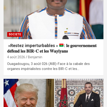
SOCIETE
»Restez imperturbables »
: 𝐥𝐞 𝐠𝐨𝐮𝐯𝐞𝐫𝐧𝐞𝐦𝐞𝐧𝐭
𝐝𝐞́𝐟𝐞𝐧𝐝 𝐥𝐞𝐬 𝐁𝐈𝐑-𝐂 𝐞𝐭 𝐥𝐞𝐬 𝐖𝐚𝐲𝐢𝐲𝐚𝐧𝐬
4 août 2026
Benjamin
Ouagadougou, 3 août 026 (AIB)-Face à la cabale des
organes impérialistes contre les BIR-C et les…