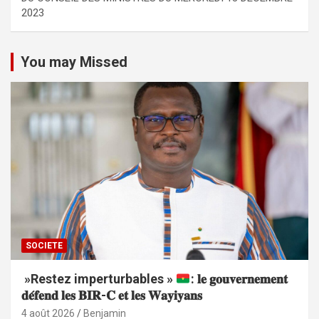
2023
You may Missed
SOCIETE
»Restez imperturbables »
: 𝐥𝐞 𝐠𝐨𝐮𝐯𝐞𝐫𝐧𝐞𝐦𝐞𝐧𝐭
𝐝𝐞́𝐟𝐞𝐧𝐝 𝐥𝐞𝐬 𝐁𝐈𝐑-𝐂 𝐞𝐭 𝐥𝐞𝐬 𝐖𝐚𝐲𝐢𝐲𝐚𝐧𝐬
4 août 2026
Benjamin