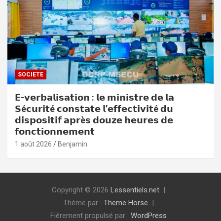
SOCIETE
𝗘-𝘃𝗲𝗿𝗯𝗮𝗹𝗶𝘀𝗮𝘁𝗶𝗼𝗻 : 𝗹𝗲 𝗺𝗶𝗻𝗶𝘀𝘁𝗿𝗲 𝗱𝗲 𝗹𝗮
𝗦é𝗰𝘂𝗿𝗶𝘁é 𝗰𝗼𝗻𝘀𝘁𝗮𝘁𝗲 𝗹’𝗲𝗳𝗳𝗲𝗰𝘁𝗶𝘃𝗶𝘁é 𝗱𝘂
𝗱𝗶𝘀𝗽𝗼𝘀𝗶𝘁𝗶𝗳 𝗮𝗽𝗿è𝘀 𝗱𝗼𝘂𝘇𝗲 𝗵𝗲𝘂𝗿𝗲𝘀 𝗱𝗲
𝗳𝗼𝗻𝗰𝘁𝗶𝗼𝗻𝗻𝗲𝗺𝗲𝗻𝘁
1 août 2026
Benjamin
Copyright © 2026
Lessentiels.net
Thème par :
Theme Horse
Fièrement propulsé par :
WordPress