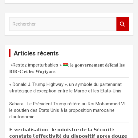
R
e
c
h
e
Articles récents
r
c
»Restez imperturbables »
: 𝐥𝐞 𝐠𝐨𝐮𝐯𝐞𝐫𝐧𝐞𝐦𝐞𝐧𝐭 𝐝𝐞́𝐟𝐞𝐧𝐝 𝐥𝐞𝐬
h
𝐁𝐈𝐑-𝐂 𝐞𝐭 𝐥𝐞𝐬 𝐖𝐚𝐲𝐢𝐲𝐚𝐧𝐬
e
r
« Donald J. Trump Highway », un symbole du partenariat
stratégique d’exception entre le Maroc et les Etats-Unis
Sahara : Le Président Trump réitère au Roi Mohammed VI
le soutien des Etats Unis à la proposition marocaine
d’autonomie
𝗘-𝘃𝗲𝗿𝗯𝗮𝗹𝗶𝘀𝗮𝘁𝗶𝗼𝗻 : 𝗹𝗲 𝗺𝗶𝗻𝗶𝘀𝘁𝗿𝗲 𝗱𝗲 𝗹𝗮 𝗦é𝗰𝘂𝗿𝗶𝘁é
𝗰𝗼𝗻𝘀𝘁𝗮𝘁𝗲 𝗹’𝗲𝗳𝗳𝗲𝗰𝘁𝗶𝘃𝗶𝘁é 𝗱𝘂 𝗱𝗶𝘀𝗽𝗼𝘀𝗶𝘁𝗶𝗳 𝗮𝗽𝗿è𝘀 𝗱𝗼𝘂𝘇𝗲