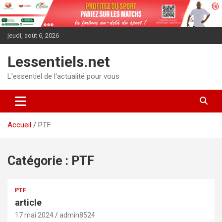
Aller
au
contenu
jeudi, août 6, 2026
Lessentiels.net
L'essentiel de l'actualité pour vous
Accueil
PTF
Catégorie :
PTF
PTF
article
17 mai 2024
admin8524