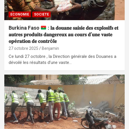
ECONOMIE
SOCIETE
Burkina Faso
: 𝐥𝐚 𝐝𝐨𝐮𝐚𝐧𝐞 𝐬𝐚𝐢𝐬𝐢𝐞 𝐝𝐞𝐬 𝐞𝐱𝐩𝐥𝐨𝐬𝐢𝐟𝐬 𝐞𝐭
𝐚𝐮𝐭𝐫𝐞𝐬 𝐩𝐫𝐨𝐝𝐮𝐢𝐭𝐬 𝐝𝐚𝐧𝐠𝐞𝐫𝐞𝐮𝐱 𝐚𝐮 𝐜𝐨𝐮𝐫𝐬 𝐝’𝐮𝐧𝐞 𝐯𝐚𝐬𝐭𝐞
𝐨𝐩é𝐫𝐚𝐭𝐢𝐨𝐧 𝐝𝐞 𝐜𝐨𝐧𝐭𝐫ô𝐥𝐞
27 octobre 2025
Benjamin
Ce lundi 27 octobre , la Direction générale des Douanes a
dévoilé les résultats d’une vaste…