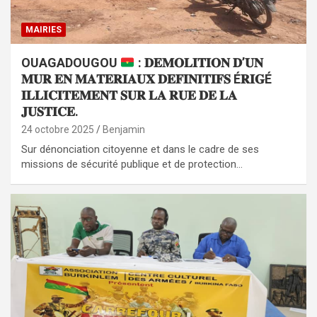
MAIRIES
OUAGADOUGOU
: 𝐃𝐄𝐌𝐎𝐋𝐈𝐓𝐈𝐎𝐍 𝐃’𝐔𝐍
𝐌𝐔𝐑 𝐄𝐍 𝐌𝐀𝐓𝐄𝐑𝐈𝐀𝐔𝐗 𝐃𝐄𝐅𝐈𝐍𝐈𝐓𝐈𝐅𝐒 É𝐑𝐈𝐆É
𝐈𝐋𝐋𝐈𝐂𝐈𝐓𝐄𝐌𝐄𝐍𝐓 𝐒𝐔𝐑 𝐋𝐀 𝐑𝐔𝐄 𝐃𝐄 𝐋𝐀
𝐉𝐔𝐒𝐓𝐈𝐂𝐄.
24 octobre 2025
Benjamin
Sur dénonciation citoyenne et dans le cadre de ses
missions de sécurité publique et de protection…