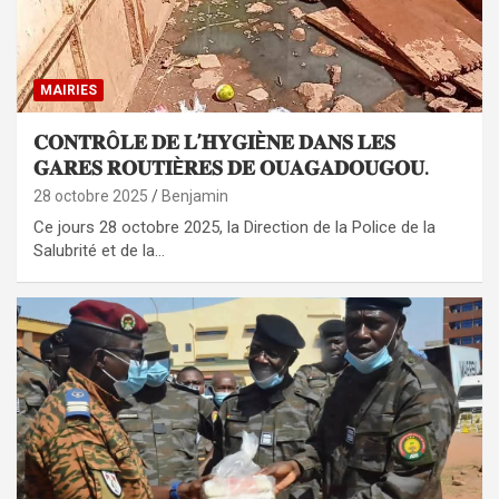
MAIRIES
𝐂𝐎𝐍𝐓𝐑Ô𝐋𝐄 𝐃𝐄 𝐋’𝐇𝐘𝐆𝐈È𝐍𝐄 𝐃𝐀𝐍𝐒 𝐋𝐄𝐒
𝐆𝐀𝐑𝐄𝐒 𝐑𝐎𝐔𝐓𝐈È𝐑𝐄𝐒 𝐃𝐄 𝐎𝐔𝐀𝐆𝐀𝐃𝐎𝐔𝐆𝐎𝐔.
28 octobre 2025
Benjamin
Ce jours 28 octobre 2025, la Direction de la Police de la
Salubrité et de la…