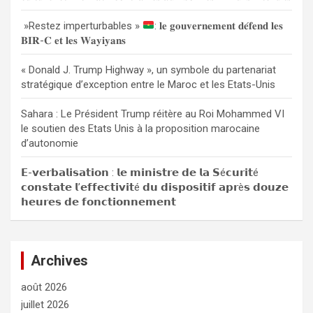
r
»Restez imperturbables »
: 𝐥𝐞 𝐠𝐨𝐮𝐯𝐞𝐫𝐧𝐞𝐦𝐞𝐧𝐭 𝐝𝐞́𝐟𝐞𝐧𝐝 𝐥𝐞𝐬
𝐁𝐈𝐑-𝐂 𝐞𝐭 𝐥𝐞𝐬 𝐖𝐚𝐲𝐢𝐲𝐚𝐧𝐬
« Donald J. Trump Highway », un symbole du partenariat
stratégique d’exception entre le Maroc et les Etats-Unis
Sahara : Le Président Trump réitère au Roi Mohammed VI
le soutien des Etats Unis à la proposition marocaine
d’autonomie
𝗘-𝘃𝗲𝗿𝗯𝗮𝗹𝗶𝘀𝗮𝘁𝗶𝗼𝗻 : 𝗹𝗲 𝗺𝗶𝗻𝗶𝘀𝘁𝗿𝗲 𝗱𝗲 𝗹𝗮 𝗦é𝗰𝘂𝗿𝗶𝘁é
𝗰𝗼𝗻𝘀𝘁𝗮𝘁𝗲 𝗹’𝗲𝗳𝗳𝗲𝗰𝘁𝗶𝘃𝗶𝘁é 𝗱𝘂 𝗱𝗶𝘀𝗽𝗼𝘀𝗶𝘁𝗶𝗳 𝗮𝗽𝗿è𝘀 𝗱𝗼𝘂𝘇𝗲
𝗵𝗲𝘂𝗿𝗲𝘀 𝗱𝗲 𝗳𝗼𝗻𝗰𝘁𝗶𝗼𝗻𝗻𝗲𝗺𝗲𝗻𝘁
Archives
août 2026
juillet 2026