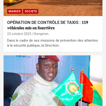
MAIRIES
SOCIETE
OPÉRATION DE CONTRÔLE DE TAXIS : 𝟏𝟏𝟗
𝐯é𝐡𝐢𝐜𝐮𝐥𝐞𝐬 𝐦𝐢𝐬 𝐞𝐧 𝐟𝐨𝐮𝐫𝐫𝐢è𝐫𝐞
23 octobre 2025
Benjamin
Dans le cadre de ses missions de prévention des atteintes
à la sécurité publique, la Direction…