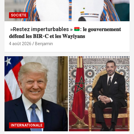
SOCIETE
»Restez imperturbables »
: 𝐥𝐞 𝐠𝐨𝐮𝐯𝐞𝐫𝐧𝐞𝐦𝐞𝐧𝐭
𝐝𝐞́𝐟𝐞𝐧𝐝 𝐥𝐞𝐬 𝐁𝐈𝐑-𝐂 𝐞𝐭 𝐥𝐞𝐬 𝐖𝐚𝐲𝐢𝐲𝐚𝐧𝐬
4 août 2026
Benjamin
INTERNATIONALE