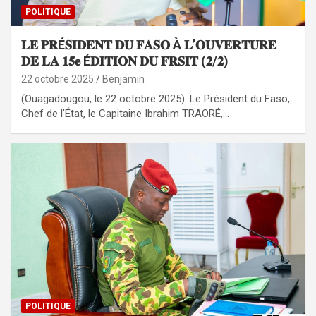
POLITIQUE
𝐋𝐄 𝐏𝐑É𝐒𝐈𝐃𝐄𝐍𝐓 𝐃𝐔 𝐅𝐀𝐒𝐎 À 𝐋’𝐎𝐔𝐕𝐄𝐑𝐓𝐔𝐑𝐄
𝐃𝐄 𝐋𝐀 𝟏𝟓𝐞 É𝐃𝐈𝐓𝐈𝐎𝐍 𝐃𝐔 𝐅𝐑𝐒𝐈𝐓 (𝟐/𝟐)
22 octobre 2025
Benjamin
(Ouagadougou, le 22 octobre 2025). Le Président du Faso,
Chef de l’État, le Capitaine Ibrahim TRAORÉ,…
POLITIQUE