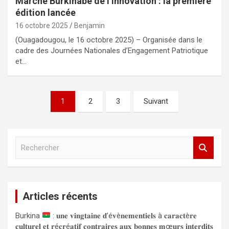
Marché Burkinabè de l’Innovation : la première
édition lancée
16 octobre 2025
Benjamin
(Ouagadougou, le 16 octobre 2025) – Organisée dans le
cadre des Journées Nationales d’Engagement Patriotique
et…
Navigation
1
2
3
Suivant
des
articles
R
e
c
h
e
Articles récents
r
c
Burkina
: 𝐮𝐧𝐞 𝐯𝐢𝐧𝐠𝐭𝐚𝐢𝐧𝐞 𝐝’é𝐯è𝐧𝐞𝐦𝐞𝐧𝐭𝐢𝐞𝐥𝐬 à 𝐜𝐚𝐫𝐚𝐜𝐭è𝐫𝐞
h
𝐜𝐮𝐥𝐭𝐮𝐫𝐞𝐥 𝐞𝐭 𝐫é𝐜𝐫é𝐚𝐭𝐢𝐟 𝐜𝐨𝐧𝐭𝐫𝐚𝐢𝐫𝐞𝐬 𝐚𝐮𝐱 𝐛𝐨𝐧𝐧𝐞𝐬 𝐦œ𝐮𝐫𝐬 𝐢𝐧𝐭𝐞𝐫𝐝𝐢𝐭𝐬
e