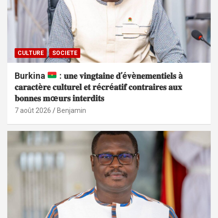
CULTURE
SOCIETE
Burkina
: 𝐮𝐧𝐞 𝐯𝐢𝐧𝐠𝐭𝐚𝐢𝐧𝐞 𝐝’é𝐯è𝐧𝐞𝐦𝐞𝐧𝐭𝐢𝐞𝐥𝐬 à
𝐜𝐚𝐫𝐚𝐜𝐭è𝐫𝐞 𝐜𝐮𝐥𝐭𝐮𝐫𝐞𝐥 𝐞𝐭 𝐫é𝐜𝐫é𝐚𝐭𝐢𝐟 𝐜𝐨𝐧𝐭𝐫𝐚𝐢𝐫𝐞𝐬 𝐚𝐮𝐱
𝐛𝐨𝐧𝐧𝐞𝐬 𝐦œ𝐮𝐫𝐬 𝐢𝐧𝐭𝐞𝐫𝐝𝐢𝐭𝐬
7 août 2026
Benjamin