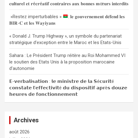
𝐜𝐮𝐥𝐭𝐮𝐫𝐞𝐥 𝐞𝐭 𝐫é𝐜𝐫é𝐚𝐭𝐢𝐟 𝐜𝐨𝐧𝐭𝐫𝐚𝐢𝐫𝐞𝐬 𝐚𝐮𝐱 𝐛𝐨𝐧𝐧𝐞𝐬 𝐦œ𝐮𝐫𝐬 𝐢𝐧𝐭𝐞𝐫𝐝𝐢𝐭𝐬
e
r
»Restez imperturbables »
: 𝐥𝐞 𝐠𝐨𝐮𝐯𝐞𝐫𝐧𝐞𝐦𝐞𝐧𝐭 𝐝𝐞́𝐟𝐞𝐧𝐝 𝐥𝐞𝐬
𝐁𝐈𝐑-𝐂 𝐞𝐭 𝐥𝐞𝐬 𝐖𝐚𝐲𝐢𝐲𝐚𝐧𝐬
« Donald J. Trump Highway », un symbole du partenariat
stratégique d’exception entre le Maroc et les Etats-Unis
Sahara : Le Président Trump réitère au Roi Mohammed VI
le soutien des Etats Unis à la proposition marocaine
d’autonomie
𝗘-𝘃𝗲𝗿𝗯𝗮𝗹𝗶𝘀𝗮𝘁𝗶𝗼𝗻 : 𝗹𝗲 𝗺𝗶𝗻𝗶𝘀𝘁𝗿𝗲 𝗱𝗲 𝗹𝗮 𝗦é𝗰𝘂𝗿𝗶𝘁é
𝗰𝗼𝗻𝘀𝘁𝗮𝘁𝗲 𝗹’𝗲𝗳𝗳𝗲𝗰𝘁𝗶𝘃𝗶𝘁é 𝗱𝘂 𝗱𝗶𝘀𝗽𝗼𝘀𝗶𝘁𝗶𝗳 𝗮𝗽𝗿è𝘀 𝗱𝗼𝘂𝘇𝗲
𝗵𝗲𝘂𝗿𝗲𝘀 𝗱𝗲 𝗳𝗼𝗻𝗰𝘁𝗶𝗼𝗻𝗻𝗲𝗺𝗲𝗻𝘁
Archives
août 2026