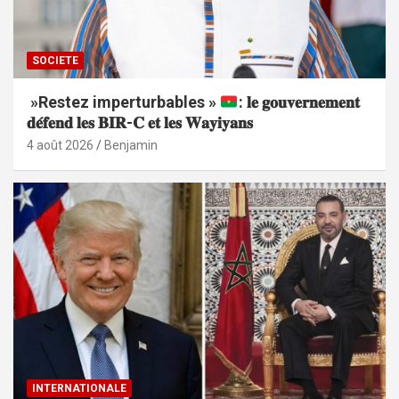
SOCIETE
»Restez imperturbables »
: 𝐥𝐞 𝐠𝐨𝐮𝐯𝐞𝐫𝐧𝐞𝐦𝐞𝐧𝐭
𝐝𝐞́𝐟𝐞𝐧𝐝 𝐥𝐞𝐬 𝐁𝐈𝐑-𝐂 𝐞𝐭 𝐥𝐞𝐬 𝐖𝐚𝐲𝐢𝐲𝐚𝐧𝐬
4 août 2026
Benjamin
INTERNATIONALE