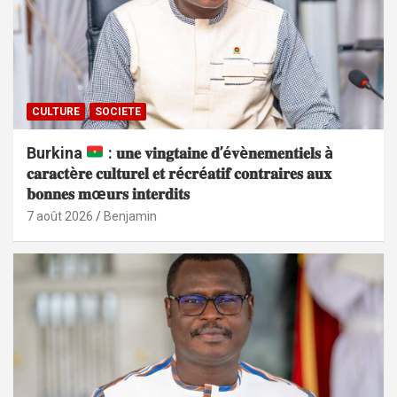
CULTURE
SOCIETE
Burkina
: 𝐮𝐧𝐞 𝐯𝐢𝐧𝐠𝐭𝐚𝐢𝐧𝐞 𝐝’é𝐯è𝐧𝐞𝐦𝐞𝐧𝐭𝐢𝐞𝐥𝐬 à
𝐜𝐚𝐫𝐚𝐜𝐭è𝐫𝐞 𝐜𝐮𝐥𝐭𝐮𝐫𝐞𝐥 𝐞𝐭 𝐫é𝐜𝐫é𝐚𝐭𝐢𝐟 𝐜𝐨𝐧𝐭𝐫𝐚𝐢𝐫𝐞𝐬 𝐚𝐮𝐱
𝐛𝐨𝐧𝐧𝐞𝐬 𝐦œ𝐮𝐫𝐬 𝐢𝐧𝐭𝐞𝐫𝐝𝐢𝐭𝐬
7 août 2026
Benjamin