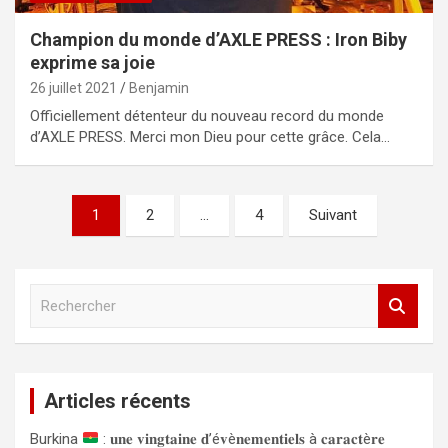
Champion du monde d’AXLE PRESS : Iron Biby
exprime sa joie
26 juillet 2021
Benjamin
Officiellement détenteur du nouveau record du monde
d’AXLE PRESS. Merci mon Dieu pour cette grâce. Cela…
Navigation
1
2
…
4
Suivant
des
articles
R
e
c
h
e
Articles récents
r
c
Burkina
: 𝐮𝐧𝐞 𝐯𝐢𝐧𝐠𝐭𝐚𝐢𝐧𝐞 𝐝’é𝐯è𝐧𝐞𝐦𝐞𝐧𝐭𝐢𝐞𝐥𝐬 à 𝐜𝐚𝐫𝐚𝐜𝐭è𝐫𝐞
h