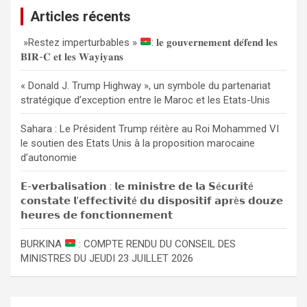
e
Articles récents
r
c
»Restez imperturbables »
: 𝐥𝐞 𝐠𝐨𝐮𝐯𝐞𝐫𝐧𝐞𝐦𝐞𝐧𝐭 𝐝𝐞́𝐟𝐞𝐧𝐝 𝐥𝐞𝐬
h
𝐁𝐈𝐑-𝐂 𝐞𝐭 𝐥𝐞𝐬 𝐖𝐚𝐲𝐢𝐲𝐚𝐧𝐬
e
r
« Donald J. Trump Highway », un symbole du partenariat
stratégique d’exception entre le Maroc et les Etats-Unis
Sahara : Le Président Trump réitère au Roi Mohammed VI
le soutien des Etats Unis à la proposition marocaine
d’autonomie
𝗘-𝘃𝗲𝗿𝗯𝗮𝗹𝗶𝘀𝗮𝘁𝗶𝗼𝗻 : 𝗹𝗲 𝗺𝗶𝗻𝗶𝘀𝘁𝗿𝗲 𝗱𝗲 𝗹𝗮 𝗦é𝗰𝘂𝗿𝗶𝘁é
𝗰𝗼𝗻𝘀𝘁𝗮𝘁𝗲 𝗹’𝗲𝗳𝗳𝗲𝗰𝘁𝗶𝘃𝗶𝘁é 𝗱𝘂 𝗱𝗶𝘀𝗽𝗼𝘀𝗶𝘁𝗶𝗳 𝗮𝗽𝗿è𝘀 𝗱𝗼𝘂𝘇𝗲
𝗵𝗲𝘂𝗿𝗲𝘀 𝗱𝗲 𝗳𝗼𝗻𝗰𝘁𝗶𝗼𝗻𝗻𝗲𝗺𝗲𝗻𝘁
BURKINA
: COMPTE RENDU DU CONSEIL DES
MINISTRES DU JEUDI 23 JUILLET 2026