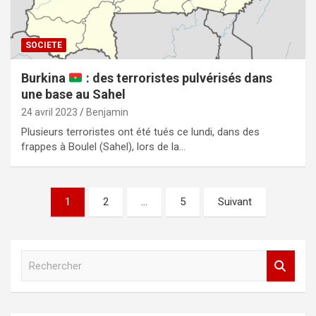
SOCIETE
Burkina
: des terroristes pulvérisés dans
une base au Sahel
24 avril 2023
Benjamin
Plusieurs terroristes ont été tués ce lundi, dans des
frappes à Boulel (Sahel), lors de la…
Navigation
1
2
…
5
Suivant
des
articles
R
e
c
h