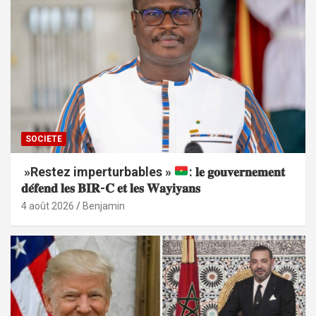
SOCIETE
»Restez imperturbables »
: 𝐥𝐞 𝐠𝐨𝐮𝐯𝐞𝐫𝐧𝐞𝐦𝐞𝐧𝐭
𝐝𝐞́𝐟𝐞𝐧𝐝 𝐥𝐞𝐬 𝐁𝐈𝐑-𝐂 𝐞𝐭 𝐥𝐞𝐬 𝐖𝐚𝐲𝐢𝐲𝐚𝐧𝐬
4 août 2026
Benjamin