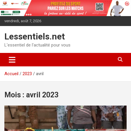
Aller
au
contenu
vendredi, août 7, 2026
Lessentiels.net
L'essentiel de l'actualité pour vous
Accueil
2023
avril
Mois :
avril 2023