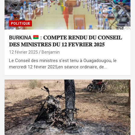
POLITIQUE
BURKINA
: 𝐂𝐎𝐌𝐏𝐓𝐄 𝐑𝐄𝐍𝐃𝐔 𝐃𝐔 𝐂𝐎𝐍𝐒𝐄𝐈𝐋
𝐃𝐄𝐒 𝐌𝐈𝐍𝐈𝐒𝐓𝐑𝐄𝐒 𝐃𝐔 𝟏𝟐 𝐅𝐄𝐕𝐑𝐈𝐄𝐑 𝟐𝟎𝟐𝟓
12 février 2025
Benjamin
Le Conseil des ministres s’est tenu à Ouagadougou, le
mercredi 12 février 2025,en séance ordinaire, de…