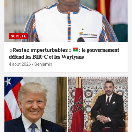
SOCIETE
»Restez imperturbables »
: 𝐥𝐞 𝐠𝐨𝐮𝐯𝐞𝐫𝐧𝐞𝐦𝐞𝐧𝐭
𝐝𝐞́𝐟𝐞𝐧𝐝 𝐥𝐞𝐬 𝐁𝐈𝐑-𝐂 𝐞𝐭 𝐥𝐞𝐬 𝐖𝐚𝐲𝐢𝐲𝐚𝐧𝐬
4 août 2026
Benjamin