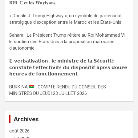
𝐁𝐈𝐑-𝐂 𝐞𝐭 𝐥𝐞𝐬 𝐖𝐚𝐲𝐢𝐲𝐚𝐧𝐬
e
r
« Donald J. Trump Highway », un symbole du partenariat
stratégique d’exception entre le Maroc et les Etats-Unis
Sahara : Le Président Trump réitère au Roi Mohammed VI
le soutien des Etats Unis à la proposition marocaine
d’autonomie
𝗘-𝘃𝗲𝗿𝗯𝗮𝗹𝗶𝘀𝗮𝘁𝗶𝗼𝗻 : 𝗹𝗲 𝗺𝗶𝗻𝗶𝘀𝘁𝗿𝗲 𝗱𝗲 𝗹𝗮 𝗦é𝗰𝘂𝗿𝗶𝘁é
𝗰𝗼𝗻𝘀𝘁𝗮𝘁𝗲 𝗹’𝗲𝗳𝗳𝗲𝗰𝘁𝗶𝘃𝗶𝘁é 𝗱𝘂 𝗱𝗶𝘀𝗽𝗼𝘀𝗶𝘁𝗶𝗳 𝗮𝗽𝗿è𝘀 𝗱𝗼𝘂𝘇𝗲
𝗵𝗲𝘂𝗿𝗲𝘀 𝗱𝗲 𝗳𝗼𝗻𝗰𝘁𝗶𝗼𝗻𝗻𝗲𝗺𝗲𝗻𝘁
BURKINA
: COMPTE RENDU DU CONSEIL DES
MINISTRES DU JEUDI 23 JUILLET 2026
Archives
août 2026