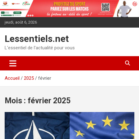
Aller
au
contenu
jeudi, août 6, 2026
Lessentiels.net
L'essentiel de l'actualité pour vous
Accueil
2025
février
Mois :
février 2025