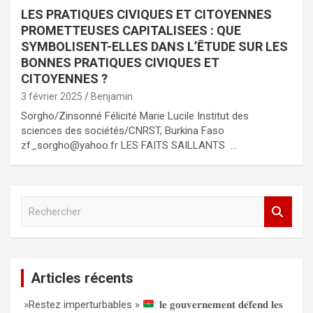
LES PRATIQUES CIVIQUES ET CITOYENNES
PROMETTEUSES CAPITALISEES : QUE
SYMBOLISENT-ELLES DANS L’ĒTUDE SUR LES
BONNES PRATIQUES CIVIQUES ET
CITOYENNES ?
3 février 2025
Benjamin
Sorgho/Zinsonné Félicité Marie Lucile Institut des
sciences des sociétés/CNRST, Burkina Faso
zf_sorgho@yahoo.fr LES FAITS SAILLANTS …
R
e
c
h
e
Articles récents
r
c
»Restez imperturbables »
: 𝐥𝐞 𝐠𝐨𝐮𝐯𝐞𝐫𝐧𝐞𝐦𝐞𝐧𝐭 𝐝𝐞́𝐟𝐞𝐧𝐝 𝐥𝐞𝐬
h