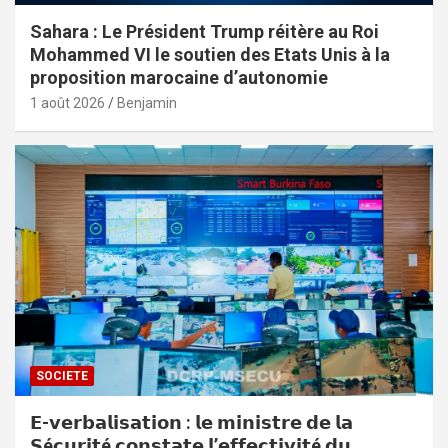
Sahara : Le Président Trump réitère au Roi
Mohammed VI le soutien des Etats Unis à la
proposition marocaine d’autonomie
1 août 2026
Benjamin
SOCIETE
𝗘-𝘃𝗲𝗿𝗯𝗮𝗹𝗶𝘀𝗮𝘁𝗶𝗼𝗻 : 𝗹𝗲 𝗺𝗶𝗻𝗶𝘀𝘁𝗿𝗲 𝗱𝗲 𝗹𝗮
𝗦é𝗰𝘂𝗿𝗶𝘁é 𝗰𝗼𝗻𝘀𝘁𝗮𝘁𝗲 𝗹’𝗲𝗳𝗳𝗲𝗰𝘁𝗶𝘃𝗶𝘁é 𝗱𝘂