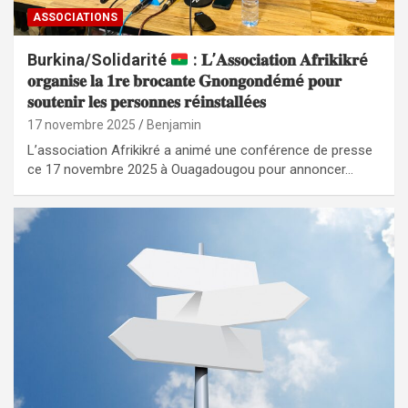
ASSOCIATIONS
Burkina/Solidarité
: 𝐋’𝐀𝐬𝐬𝐨𝐜𝐢𝐚𝐭𝐢𝐨𝐧 𝐀𝐟𝐫𝐢𝐤𝐢𝐤𝐫é
𝐨𝐫𝐠𝐚𝐧𝐢𝐬𝐞 𝐥𝐚 𝟏𝐫𝐞 𝐛𝐫𝐨𝐜𝐚𝐧𝐭𝐞 𝐆𝐧𝐨𝐧𝐠𝐨𝐧𝐝é𝐦é 𝐩𝐨𝐮𝐫
𝐬𝐨𝐮𝐭𝐞𝐧𝐢𝐫 𝐥𝐞𝐬 𝐩𝐞𝐫𝐬𝐨𝐧𝐧𝐞𝐬 𝐫é𝐢𝐧𝐬𝐭𝐚𝐥𝐥é𝐞𝐬
17 novembre 2025
Benjamin
L’association Afrikikré a animé une conférence de presse
ce 17 novembre 2025 à Ouagadougou pour annoncer…