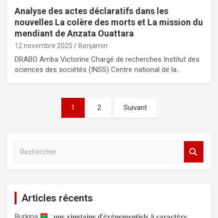
Analyse des actes déclaratifs dans les
nouvelles La colère des morts et La mission du
mendiant de Anzata Ouattara
12 novembre 2025
Benjamin
DRABO Amba Victorine Chargé de recherches Institut des
sciences des sociétés (INSS) Centre national de la…
Navigation
1
2
Suivant
des
articles
R
e
c
h
e
Articles récents
r
c
Burkina
: 𝐮𝐧𝐞 𝐯𝐢𝐧𝐠𝐭𝐚𝐢𝐧𝐞 𝐝’é𝐯è𝐧𝐞𝐦𝐞𝐧𝐭𝐢𝐞𝐥𝐬 à 𝐜𝐚𝐫𝐚𝐜𝐭è𝐫𝐞
h