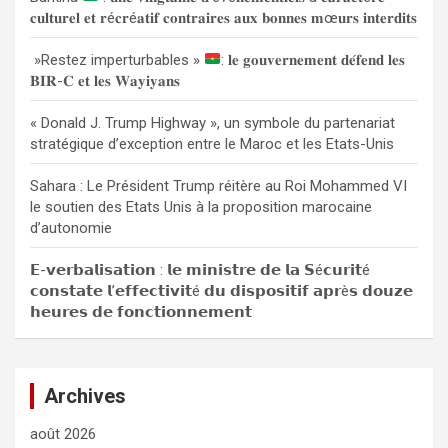
𝐜𝐮𝐥𝐭𝐮𝐫𝐞𝐥 𝐞𝐭 𝐫é𝐜𝐫é𝐚𝐭𝐢𝐟 𝐜𝐨𝐧𝐭𝐫𝐚𝐢𝐫𝐞𝐬 𝐚𝐮𝐱 𝐛𝐨𝐧𝐧𝐞𝐬 𝐦œ𝐮𝐫𝐬 𝐢𝐧𝐭𝐞𝐫𝐝𝐢𝐭𝐬
e
r
»Restez imperturbables »
: 𝐥𝐞 𝐠𝐨𝐮𝐯𝐞𝐫𝐧𝐞𝐦𝐞𝐧𝐭 𝐝𝐞́𝐟𝐞𝐧𝐝 𝐥𝐞𝐬
𝐁𝐈𝐑-𝐂 𝐞𝐭 𝐥𝐞𝐬 𝐖𝐚𝐲𝐢𝐲𝐚𝐧𝐬
« Donald J. Trump Highway », un symbole du partenariat
stratégique d’exception entre le Maroc et les Etats-Unis
Sahara : Le Président Trump réitère au Roi Mohammed VI
le soutien des Etats Unis à la proposition marocaine
d’autonomie
𝗘-𝘃𝗲𝗿𝗯𝗮𝗹𝗶𝘀𝗮𝘁𝗶𝗼𝗻 : 𝗹𝗲 𝗺𝗶𝗻𝗶𝘀𝘁𝗿𝗲 𝗱𝗲 𝗹𝗮 𝗦é𝗰𝘂𝗿𝗶𝘁é
𝗰𝗼𝗻𝘀𝘁𝗮𝘁𝗲 𝗹’𝗲𝗳𝗳𝗲𝗰𝘁𝗶𝘃𝗶𝘁é 𝗱𝘂 𝗱𝗶𝘀𝗽𝗼𝘀𝗶𝘁𝗶𝗳 𝗮𝗽𝗿è𝘀 𝗱𝗼𝘂𝘇𝗲
𝗵𝗲𝘂𝗿𝗲𝘀 𝗱𝗲 𝗳𝗼𝗻𝗰𝘁𝗶𝗼𝗻𝗻𝗲𝗺𝗲𝗻𝘁
Archives
août 2026