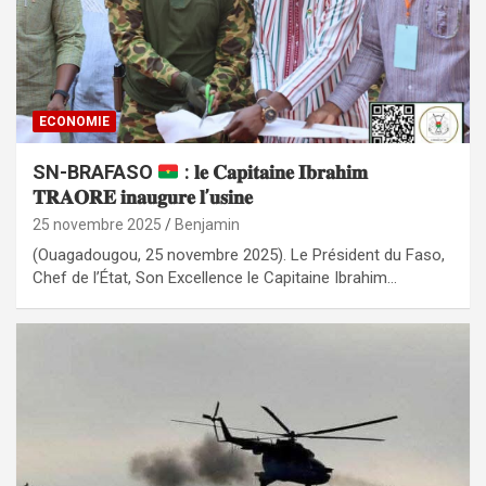
ECONOMIE
‎SN-BRAFASO
: 𝐥𝐞 𝐂𝐚𝐩𝐢𝐭𝐚𝐢𝐧𝐞 𝐈𝐛𝐫𝐚𝐡𝐢𝐦
𝐓𝐑𝐀𝐎𝐑𝐄 𝐢𝐧𝐚𝐮𝐠𝐮𝐫𝐞 𝐥’𝐮𝐬𝐢𝐧𝐞
25 novembre 2025
Benjamin
‎‎(Ouagadougou, 25 novembre 2025). Le Président du Faso,
Chef de l’État, Son Excellence le Capitaine Ibrahim…