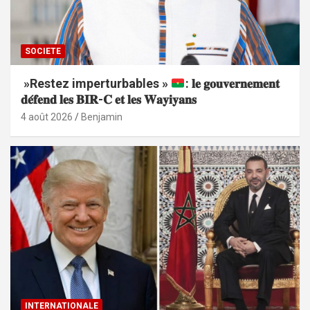
SOCIETE
»Restez imperturbables »
: 𝐥𝐞 𝐠𝐨𝐮𝐯𝐞𝐫𝐧𝐞𝐦𝐞𝐧𝐭
𝐝𝐞́𝐟𝐞𝐧𝐝 𝐥𝐞𝐬 𝐁𝐈𝐑-𝐂 𝐞𝐭 𝐥𝐞𝐬 𝐖𝐚𝐲𝐢𝐲𝐚𝐧𝐬
4 août 2026
Benjamin
INTERNATIONALE