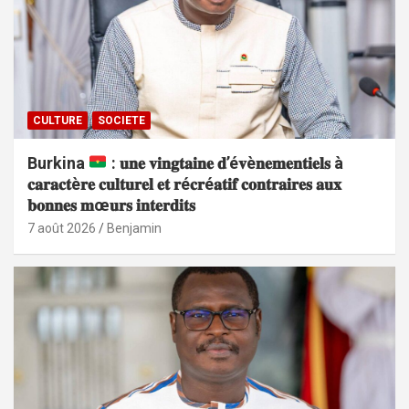
CULTURE
SOCIETE
Burkina
: 𝐮𝐧𝐞 𝐯𝐢𝐧𝐠𝐭𝐚𝐢𝐧𝐞 𝐝’é𝐯è𝐧𝐞𝐦𝐞𝐧𝐭𝐢𝐞𝐥𝐬 à
𝐜𝐚𝐫𝐚𝐜𝐭è𝐫𝐞 𝐜𝐮𝐥𝐭𝐮𝐫𝐞𝐥 𝐞𝐭 𝐫é𝐜𝐫é𝐚𝐭𝐢𝐟 𝐜𝐨𝐧𝐭𝐫𝐚𝐢𝐫𝐞𝐬 𝐚𝐮𝐱
𝐛𝐨𝐧𝐧𝐞𝐬 𝐦œ𝐮𝐫𝐬 𝐢𝐧𝐭𝐞𝐫𝐝𝐢𝐭𝐬
7 août 2026
Benjamin