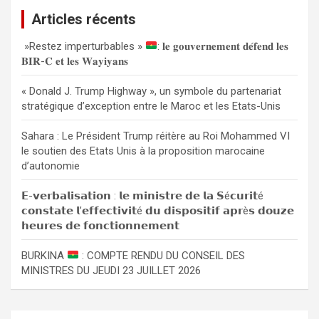
e
Articles récents
r
c
»Restez imperturbables »
: 𝐥𝐞 𝐠𝐨𝐮𝐯𝐞𝐫𝐧𝐞𝐦𝐞𝐧𝐭 𝐝𝐞́𝐟𝐞𝐧𝐝 𝐥𝐞𝐬
h
𝐁𝐈𝐑-𝐂 𝐞𝐭 𝐥𝐞𝐬 𝐖𝐚𝐲𝐢𝐲𝐚𝐧𝐬
e
r
« Donald J. Trump Highway », un symbole du partenariat
stratégique d’exception entre le Maroc et les Etats-Unis
Sahara : Le Président Trump réitère au Roi Mohammed VI
le soutien des Etats Unis à la proposition marocaine
d’autonomie
𝗘-𝘃𝗲𝗿𝗯𝗮𝗹𝗶𝘀𝗮𝘁𝗶𝗼𝗻 : 𝗹𝗲 𝗺𝗶𝗻𝗶𝘀𝘁𝗿𝗲 𝗱𝗲 𝗹𝗮 𝗦é𝗰𝘂𝗿𝗶𝘁é
𝗰𝗼𝗻𝘀𝘁𝗮𝘁𝗲 𝗹’𝗲𝗳𝗳𝗲𝗰𝘁𝗶𝘃𝗶𝘁é 𝗱𝘂 𝗱𝗶𝘀𝗽𝗼𝘀𝗶𝘁𝗶𝗳 𝗮𝗽𝗿è𝘀 𝗱𝗼𝘂𝘇𝗲
𝗵𝗲𝘂𝗿𝗲𝘀 𝗱𝗲 𝗳𝗼𝗻𝗰𝘁𝗶𝗼𝗻𝗻𝗲𝗺𝗲𝗻𝘁
BURKINA
: COMPTE RENDU DU CONSEIL DES
MINISTRES DU JEUDI 23 JUILLET 2026