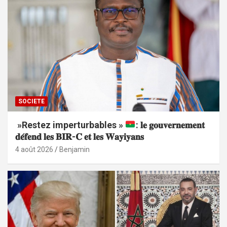
SOCIETE
»Restez imperturbables »
: 𝐥𝐞 𝐠𝐨𝐮𝐯𝐞𝐫𝐧𝐞𝐦𝐞𝐧𝐭
𝐝𝐞́𝐟𝐞𝐧𝐝 𝐥𝐞𝐬 𝐁𝐈𝐑-𝐂 𝐞𝐭 𝐥𝐞𝐬 𝐖𝐚𝐲𝐢𝐲𝐚𝐧𝐬
4 août 2026
Benjamin