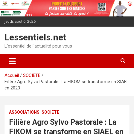
Aller
au
contenu
jeudi, août 6, 2026
Lessentiels.net
L'essentiel de l'actualité pour vous
Accueil
SOCIETE
Filière Agro Sylvo Pastorale : La FIKOM se transforme en SIAEL
en 2023
ASSOCIATIONS
SOCIETE
Filière Agro Sylvo Pastorale : La
FIKOM se transforme en SIAEL en