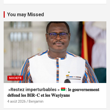
You may Missed
SOCIETE
»Restez imperturbables »
: 𝐥𝐞 𝐠𝐨𝐮𝐯𝐞𝐫𝐧𝐞𝐦𝐞𝐧𝐭
𝐝𝐞́𝐟𝐞𝐧𝐝 𝐥𝐞𝐬 𝐁𝐈𝐑-𝐂 𝐞𝐭 𝐥𝐞𝐬 𝐖𝐚𝐲𝐢𝐲𝐚𝐧𝐬
4 août 2026
Benjamin