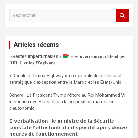
R
e
c
h
e
Articles récents
r
c
»Restez imperturbables »
: 𝐥𝐞 𝐠𝐨𝐮𝐯𝐞𝐫𝐧𝐞𝐦𝐞𝐧𝐭 𝐝𝐞́𝐟𝐞𝐧𝐝 𝐥𝐞𝐬
h
𝐁𝐈𝐑-𝐂 𝐞𝐭 𝐥𝐞𝐬 𝐖𝐚𝐲𝐢𝐲𝐚𝐧𝐬
e
r
« Donald J. Trump Highway », un symbole du partenariat
stratégique d’exception entre le Maroc et les Etats-Unis
Sahara : Le Président Trump réitère au Roi Mohammed VI
le soutien des Etats Unis à la proposition marocaine
d’autonomie
𝗘-𝘃𝗲𝗿𝗯𝗮𝗹𝗶𝘀𝗮𝘁𝗶𝗼𝗻 : 𝗹𝗲 𝗺𝗶𝗻𝗶𝘀𝘁𝗿𝗲 𝗱𝗲 𝗹𝗮 𝗦é𝗰𝘂𝗿𝗶𝘁é
𝗰𝗼𝗻𝘀𝘁𝗮𝘁𝗲 𝗹’𝗲𝗳𝗳𝗲𝗰𝘁𝗶𝘃𝗶𝘁é 𝗱𝘂 𝗱𝗶𝘀𝗽𝗼𝘀𝗶𝘁𝗶𝗳 𝗮𝗽𝗿è𝘀 𝗱𝗼𝘂𝘇𝗲
𝗵𝗲𝘂𝗿𝗲𝘀 𝗱𝗲 𝗳𝗼𝗻𝗰𝘁𝗶𝗼𝗻𝗻𝗲𝗺𝗲𝗻𝘁