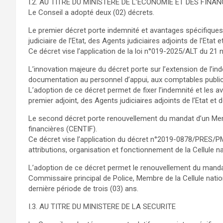
I.2. AU TITRE DU MINISTERE DE L’ECONOMIE ET DES FINA
Le Conseil a adopté deux (02) décrets.
Le premier décret porte indemnité et avantages spécifiques de
judiciaire de l’Etat, des Agents judiciaires adjoints de l’Etat
Ce décret vise l’application de la loi n°019-2025/ALT du 21 n
L’innovation majeure du décret porte sur l’extension de l’in
documentation au personnel d’appui, aux comptables publics a
L’adoption de ce décret permet de fixer l’indemnité et les av
premier adjoint, des Agents judiciaires adjoints de l’Etat et
Le second décret porte renouvellement du mandat d’un Memb
financières (CENTIF).
Ce décret vise l’application du décret n°2019-0878/PRE
attributions, organisation et fonctionnement de la Cellule n
L’adoption de ce décret permet le renouvellement du mand
Commissaire principal de Police, Membre de la Cellule natio
dernière période de trois (03) ans.
I.3. AU TITRE DU MINISTERE DE LA SECURITE