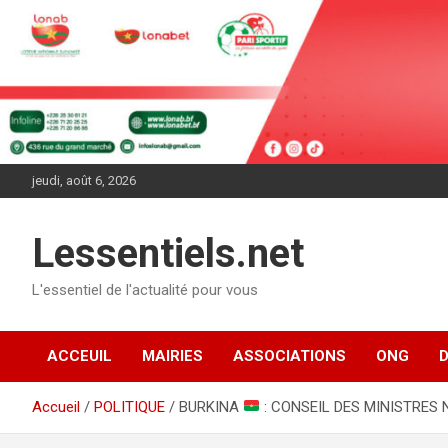
Aller
au
contenu
jeudi, août 6, 2026
Lessentiels.net
L'essentiel de l'actualité pour vous
ACCEUIL
MAIRIES
ASSOCIATIONS
ONG
Accueil
POLITIQUE
BURKINA
: CONSEIL DES MINISTRES N