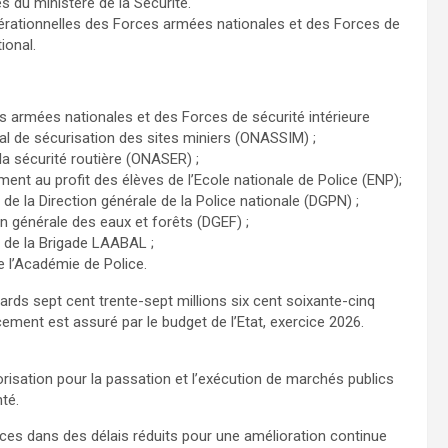
s du ministère de la Sécurité.
pérationnelles des Forces armées nationales et des Forces de
ional.
es armées nationales et des Forces de sécurité intérieure
al de sécurisation des sites miniers (ONASSIM) ;
e la sécurité routière (ONASER) ;
ement au profit des élèves de l’Ecole nationale de Police (ENP);
l de la Direction générale de la Police nationale (DGPN) ;
ion générale des eaux et forêts (DGEF) ;
el de la Brigade LAABAL ;
de l’Académie de Police.
iards sept cent trente-sept millions six cent soixante-cinq
ement est assuré par le budget de l’Etat, exercice 2026.
risation pour la passation et l’exécution de marchés publics
té.
vices dans des délais réduits pour une amélioration continue