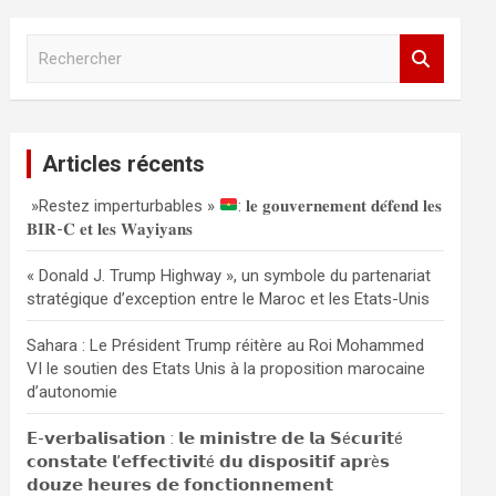
R
e
c
h
e
Articles récents
r
c
»Restez imperturbables »
: 𝐥𝐞 𝐠𝐨𝐮𝐯𝐞𝐫𝐧𝐞𝐦𝐞𝐧𝐭 𝐝𝐞́𝐟𝐞𝐧𝐝 𝐥𝐞𝐬
h
𝐁𝐈𝐑-𝐂 𝐞𝐭 𝐥𝐞𝐬 𝐖𝐚𝐲𝐢𝐲𝐚𝐧𝐬
e
r
« Donald J. Trump Highway », un symbole du partenariat
stratégique d’exception entre le Maroc et les Etats-Unis
Sahara : Le Président Trump réitère au Roi Mohammed
VI le soutien des Etats Unis à la proposition marocaine
d’autonomie
𝗘-𝘃𝗲𝗿𝗯𝗮𝗹𝗶𝘀𝗮𝘁𝗶𝗼𝗻 : 𝗹𝗲 𝗺𝗶𝗻𝗶𝘀𝘁𝗿𝗲 𝗱𝗲 𝗹𝗮 𝗦é𝗰𝘂𝗿𝗶𝘁é
𝗰𝗼𝗻𝘀𝘁𝗮𝘁𝗲 𝗹’𝗲𝗳𝗳𝗲𝗰𝘁𝗶𝘃𝗶𝘁é 𝗱𝘂 𝗱𝗶𝘀𝗽𝗼𝘀𝗶𝘁𝗶𝗳 𝗮𝗽𝗿è𝘀
𝗱𝗼𝘂𝘇𝗲 𝗵𝗲𝘂𝗿𝗲𝘀 𝗱𝗲 𝗳𝗼𝗻𝗰𝘁𝗶𝗼𝗻𝗻𝗲𝗺𝗲𝗻𝘁