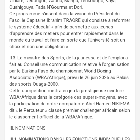
Ziniaré, Dédougou, Gaoua, Manga, Tenkodogo, Kaya,
Ouahigouya, Fada N’Gourma et Dori.
Ce programme s’inscrit dans la vision du Président du
Faso, le Capitaine Ibrahim TRAORE qui consiste à réformer
le système éducatif « afin de permettre aux jeunes
d’apprendre des métiers pour entrer rapidement dans le
monde du travail et faire en sorte que l’Université soit un
choix et non une obligation ».
II.3. Le ministre des Sports, de la jeunesse et de l’emploi a
fait au Conseil une communication relative à l’organisation
par le Burkina Faso du championnat World Boxing
Association (WBA/Afrique), prévu le 26 juin 2026 au Palais
des sports Ouaga-2000.
Cette compétition mettra en jeu la prestigieuse ceinture
WBA/Afrique dans la catégorie des supers-moyens, avec
la participation de notre compatriote Abel Hamed NIKIEMA,
dit « le Percuteur » classé premier challenger africain selon
le classement officiel de la WBA/Afrique.
III. NOMINATIONS
III.1. NOMINATIONS DANS LES FONCTIONS INDIVIDUELLES