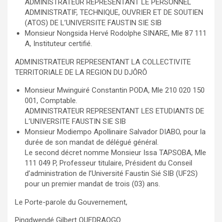
ADMINISTRATEUR REPRESENTANT LE PERSONNEL
ADMINISTRATIF, TECHNIQUE, OUVRIER ET DE SOUTIEN
(ATOS) DE L’UNIVERSITE FAUSTIN SIE SIB
Monsieur Nongsida Hervé Rodolphe SINARE, Mle 87 111
A, Instituteur certifié.
ADMINISTRATEUR REPRESENTANT LA COLLECTIVITE
TERRITORIALE DE LA REGION DU DJÔRÔ
Monsieur Mwinguiré Constantin PODA, Mle 210 020 150
001, Comptable.
ADMINISTRATEUR REPRESENTANT LES ETUDIANTS DE
L’UNIVERSITE FAUSTIN SIE SIB
Monsieur Modiempo Apollinaire Salvador DIABO, pour la
durée de son mandat de délégué général.
Le second décret nomme Monsieur Issa TAPSOBA, Mle
111 049 P, Professeur titulaire, Président du Conseil
d’administration de l’Université Faustin Sié SIB (UF2S)
pour un premier mandat de trois (03) ans.
Le Porte-parole du Gouvernement,
Pingdwendé Gilbert OUEDRAOGO