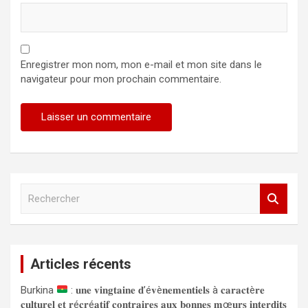
Enregistrer mon nom, mon e-mail et mon site dans le
navigateur pour mon prochain commentaire.
R
e
c
h
e
Articles récents
r
c
Burkina
: 𝐮𝐧𝐞 𝐯𝐢𝐧𝐠𝐭𝐚𝐢𝐧𝐞 𝐝’é𝐯è𝐧𝐞𝐦𝐞𝐧𝐭𝐢𝐞𝐥𝐬 à 𝐜𝐚𝐫𝐚𝐜𝐭è𝐫𝐞
h
𝐜𝐮𝐥𝐭𝐮𝐫𝐞𝐥 𝐞𝐭 𝐫é𝐜𝐫é𝐚𝐭𝐢𝐟 𝐜𝐨𝐧𝐭𝐫𝐚𝐢𝐫𝐞𝐬 𝐚𝐮𝐱 𝐛𝐨𝐧𝐧𝐞𝐬 𝐦œ𝐮𝐫𝐬 𝐢𝐧𝐭𝐞𝐫𝐝𝐢𝐭𝐬
e