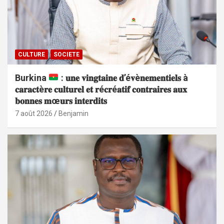
CULTURE
SOCIETE
Burkina
: 𝐮𝐧𝐞 𝐯𝐢𝐧𝐠𝐭𝐚𝐢𝐧𝐞 𝐝’é𝐯è𝐧𝐞𝐦𝐞𝐧𝐭𝐢𝐞𝐥𝐬 à
𝐜𝐚𝐫𝐚𝐜𝐭è𝐫𝐞 𝐜𝐮𝐥𝐭𝐮𝐫𝐞𝐥 𝐞𝐭 𝐫é𝐜𝐫é𝐚𝐭𝐢𝐟 𝐜𝐨𝐧𝐭𝐫𝐚𝐢𝐫𝐞𝐬 𝐚𝐮𝐱
𝐛𝐨𝐧𝐧𝐞𝐬 𝐦œ𝐮𝐫𝐬 𝐢𝐧𝐭𝐞𝐫𝐝𝐢𝐭𝐬
7 août 2026
Benjamin