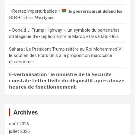
r
»Restez imperturbables »
: 𝐥𝐞 𝐠𝐨𝐮𝐯𝐞𝐫𝐧𝐞𝐦𝐞𝐧𝐭 𝐝𝐞́𝐟𝐞𝐧𝐝 𝐥𝐞𝐬
𝐁𝐈𝐑-𝐂 𝐞𝐭 𝐥𝐞𝐬 𝐖𝐚𝐲𝐢𝐲𝐚𝐧𝐬
« Donald J. Trump Highway », un symbole du partenariat
stratégique d’exception entre le Maroc et les Etats-Unis
Sahara : Le Président Trump réitère au Roi Mohammed VI
le soutien des Etats Unis à la proposition marocaine
d’autonomie
𝗘-𝘃𝗲𝗿𝗯𝗮𝗹𝗶𝘀𝗮𝘁𝗶𝗼𝗻 : 𝗹𝗲 𝗺𝗶𝗻𝗶𝘀𝘁𝗿𝗲 𝗱𝗲 𝗹𝗮 𝗦é𝗰𝘂𝗿𝗶𝘁é
𝗰𝗼𝗻𝘀𝘁𝗮𝘁𝗲 𝗹’𝗲𝗳𝗳𝗲𝗰𝘁𝗶𝘃𝗶𝘁é 𝗱𝘂 𝗱𝗶𝘀𝗽𝗼𝘀𝗶𝘁𝗶𝗳 𝗮𝗽𝗿è𝘀 𝗱𝗼𝘂𝘇𝗲
𝗵𝗲𝘂𝗿𝗲𝘀 𝗱𝗲 𝗳𝗼𝗻𝗰𝘁𝗶𝗼𝗻𝗻𝗲𝗺𝗲𝗻𝘁
Archives
août 2026
juillet 2026