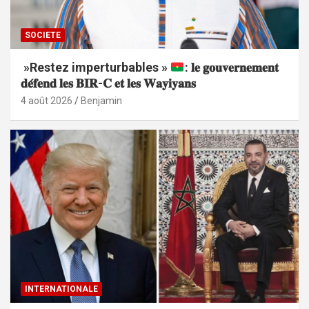
SOCIETE
»Restez imperturbables »
: 𝐥𝐞 𝐠𝐨𝐮𝐯𝐞𝐫𝐧𝐞𝐦𝐞𝐧𝐭
𝐝𝐞́𝐟𝐞𝐧𝐝 𝐥𝐞𝐬 𝐁𝐈𝐑-𝐂 𝐞𝐭 𝐥𝐞𝐬 𝐖𝐚𝐲𝐢𝐲𝐚𝐧𝐬
4 août 2026
Benjamin
INTERNATIONALE