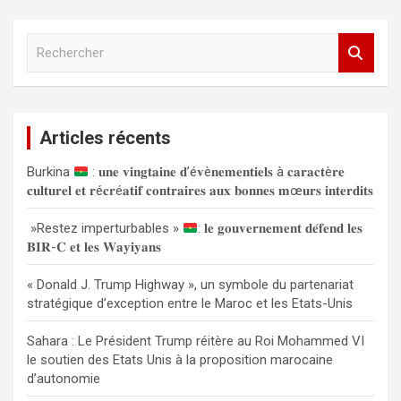
R
e
c
h
e
Articles récents
r
c
Burkina
: 𝐮𝐧𝐞 𝐯𝐢𝐧𝐠𝐭𝐚𝐢𝐧𝐞 𝐝’é𝐯è𝐧𝐞𝐦𝐞𝐧𝐭𝐢𝐞𝐥𝐬 à 𝐜𝐚𝐫𝐚𝐜𝐭è𝐫𝐞
h
𝐜𝐮𝐥𝐭𝐮𝐫𝐞𝐥 𝐞𝐭 𝐫é𝐜𝐫é𝐚𝐭𝐢𝐟 𝐜𝐨𝐧𝐭𝐫𝐚𝐢𝐫𝐞𝐬 𝐚𝐮𝐱 𝐛𝐨𝐧𝐧𝐞𝐬 𝐦œ𝐮𝐫𝐬 𝐢𝐧𝐭𝐞𝐫𝐝𝐢𝐭𝐬
e
r
»Restez imperturbables »
: 𝐥𝐞 𝐠𝐨𝐮𝐯𝐞𝐫𝐧𝐞𝐦𝐞𝐧𝐭 𝐝𝐞́𝐟𝐞𝐧𝐝 𝐥𝐞𝐬
𝐁𝐈𝐑-𝐂 𝐞𝐭 𝐥𝐞𝐬 𝐖𝐚𝐲𝐢𝐲𝐚𝐧𝐬
« Donald J. Trump Highway », un symbole du partenariat
stratégique d’exception entre le Maroc et les Etats-Unis
Sahara : Le Président Trump réitère au Roi Mohammed VI
le soutien des Etats Unis à la proposition marocaine
d’autonomie