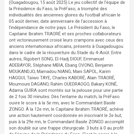
(Ouagadougou, 15 août 2025) Le jeu collectif de l’équipe de
la Présidence du Faso, la PréFaso, a triomphé des
individualités des anciennes gloires du football africain le
05 août dernier, date anniversaire de l’accession à
l’indépendance de notre pays. Le Président du Faso, le
Capitaine Ibrahim TRAORÉ et ses proches collaborateurs
ont victorieusement croisé leurs crampons avec ceux des
anciens internationaux africains, présents à Ouagadougou
dans le cadre de la réouverture du Stade du 4-Août. Entre
autres, Rigobert SONG, El-Hadj DIOUF, Emmanuel
ADEBAYOR, Stéphane MBIA, Ebang OVONO, Benjamin
MOUKANDJO, Mamadou NIANG, Mani SAPOL, Karim
HAGGUI, Taïwo TAYE, Charles KABORÉ, Alain TRAORÉ,
Moumouni DAGANO, Rahim OUEDRAOGO, Bakary KONÉ,
Adama GUIRA sont montés sur la pelouse pour une partie
de 2 fois 30 minutes. Dès l’entame du match, la PréFaso
ouvre le score à la 5e mn, avec le Commandant Basile
ZONGO. À la 12e mn, le Capitaine Ibrahim TRAORÉ, achève
une action hautement coordonnée en inscrivant le 2e but,
puis à la 29e mn, le Commandant Basile ZONGO accomplit
son doublé sur une frappe chirurgicale. 3 buts à 0 au profit