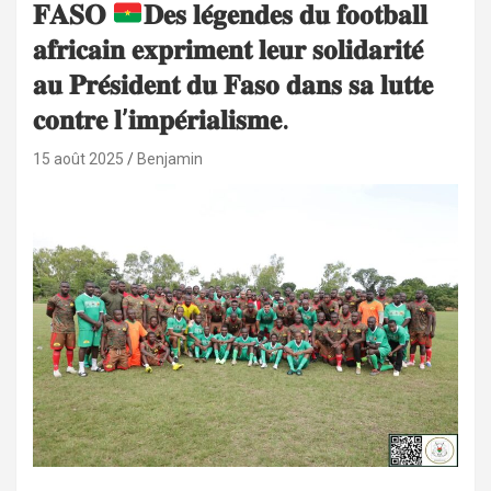
𝐅𝐀𝐒𝐎
𝐃𝐞𝐬 𝐥𝐞́𝐠𝐞𝐧𝐝𝐞𝐬 𝐝𝐮 𝐟𝐨𝐨𝐭𝐛𝐚𝐥𝐥
𝐚𝐟𝐫𝐢𝐜𝐚𝐢𝐧 𝐞𝐱𝐩𝐫𝐢𝐦𝐞𝐧𝐭 𝐥𝐞𝐮𝐫 𝐬𝐨𝐥𝐢𝐝𝐚𝐫𝐢𝐭𝐞́
𝐚𝐮 𝐏𝐫𝐞́𝐬𝐢𝐝𝐞𝐧𝐭 𝐝𝐮 𝐅𝐚𝐬𝐨 𝐝𝐚𝐧𝐬 𝐬𝐚 𝐥𝐮𝐭𝐭𝐞
𝐜𝐨𝐧𝐭𝐫𝐞 𝐥’𝐢𝐦𝐩𝐞́𝐫𝐢𝐚𝐥𝐢𝐬𝐦𝐞.
15 août 2025
Benjamin