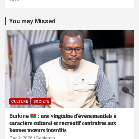
You may Missed
CULTURE
SOCIETE
Burkina
: 𝐮𝐧𝐞 𝐯𝐢𝐧𝐠𝐭𝐚𝐢𝐧𝐞 𝐝’é𝐯è𝐧𝐞𝐦𝐞𝐧𝐭𝐢𝐞𝐥𝐬 à
𝐜𝐚𝐫𝐚𝐜𝐭è𝐫𝐞 𝐜𝐮𝐥𝐭𝐮𝐫𝐞𝐥 𝐞𝐭 𝐫é𝐜𝐫é𝐚𝐭𝐢𝐟 𝐜𝐨𝐧𝐭𝐫𝐚𝐢𝐫𝐞𝐬 𝐚𝐮𝐱
𝐛𝐨𝐧𝐧𝐞𝐬 𝐦œ𝐮𝐫𝐬 𝐢𝐧𝐭𝐞𝐫𝐝𝐢𝐭𝐬
7 août 2026
Benjamin