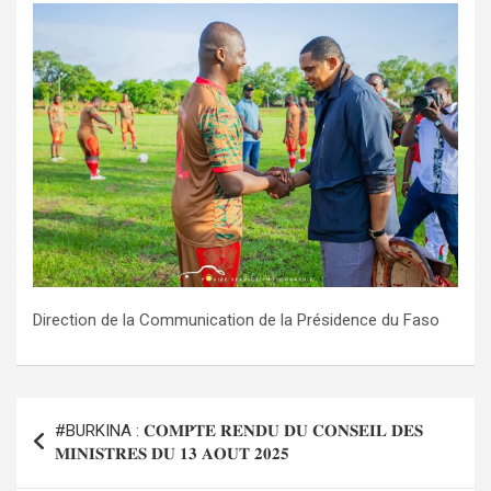
Direction de la Communication de la Présidence du Faso
Navigation
#BURKINA : 𝐂𝐎𝐌𝐏𝐓𝐄 𝐑𝐄𝐍𝐃𝐔 𝐃𝐔 𝐂𝐎𝐍𝐒𝐄𝐈𝐋 𝐃𝐄𝐒
de
𝐌𝐈𝐍𝐈𝐒𝐓𝐑𝐄𝐒 𝐃𝐔 𝟏𝟑 𝐀𝐎𝐔𝐓 𝟐𝟎𝟐𝟓
l’article