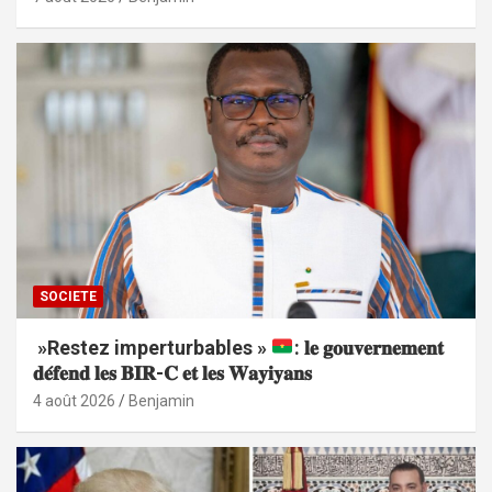
SOCIETE
»Restez imperturbables »
: 𝐥𝐞 𝐠𝐨𝐮𝐯𝐞𝐫𝐧𝐞𝐦𝐞𝐧𝐭
𝐝𝐞́𝐟𝐞𝐧𝐝 𝐥𝐞𝐬 𝐁𝐈𝐑-𝐂 𝐞𝐭 𝐥𝐞𝐬 𝐖𝐚𝐲𝐢𝐲𝐚𝐧𝐬
4 août 2026
Benjamin