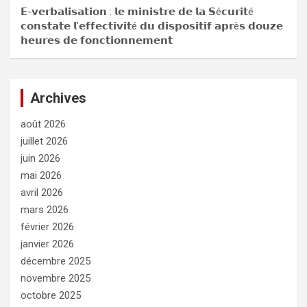
𝗘-𝘃𝗲𝗿𝗯𝗮𝗹𝗶𝘀𝗮𝘁𝗶𝗼𝗻 : 𝗹𝗲 𝗺𝗶𝗻𝗶𝘀𝘁𝗿𝗲 𝗱𝗲 𝗹𝗮 𝗦é𝗰𝘂𝗿𝗶𝘁é
𝗰𝗼𝗻𝘀𝘁𝗮𝘁𝗲 𝗹’𝗲𝗳𝗳𝗲𝗰𝘁𝗶𝘃𝗶𝘁é 𝗱𝘂 𝗱𝗶𝘀𝗽𝗼𝘀𝗶𝘁𝗶𝗳 𝗮𝗽𝗿è𝘀 𝗱𝗼𝘂𝘇𝗲
𝗵𝗲𝘂𝗿𝗲𝘀 𝗱𝗲 𝗳𝗼𝗻𝗰𝘁𝗶𝗼𝗻𝗻𝗲𝗺𝗲𝗻𝘁
Archives
août 2026
juillet 2026
juin 2026
mai 2026
avril 2026
mars 2026
février 2026
janvier 2026
décembre 2025
novembre 2025
octobre 2025