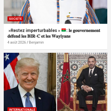
SOCIETE
»Restez imperturbables »
: 𝐥𝐞 𝐠𝐨𝐮𝐯𝐞𝐫𝐧𝐞𝐦𝐞𝐧𝐭
𝐝𝐞́𝐟𝐞𝐧𝐝 𝐥𝐞𝐬 𝐁𝐈𝐑-𝐂 𝐞𝐭 𝐥𝐞𝐬 𝐖𝐚𝐲𝐢𝐲𝐚𝐧𝐬
4 août 2026
Benjamin
INTERNATIONALE