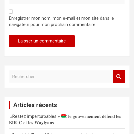
Enregistrer mon nom, mon e-mail et mon site dans le
navigateur pour mon prochain commentaire.
R
e
c
h
e
Articles récents
r
c
»Restez imperturbables »
: 𝐥𝐞 𝐠𝐨𝐮𝐯𝐞𝐫𝐧𝐞𝐦𝐞𝐧𝐭 𝐝𝐞́𝐟𝐞𝐧𝐝 𝐥𝐞𝐬
h
𝐁𝐈𝐑-𝐂 𝐞𝐭 𝐥𝐞𝐬 𝐖𝐚𝐲𝐢𝐲𝐚𝐧𝐬
e
r