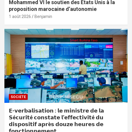
Mohammed VI le soutien des Etats Unis à la
proposition marocaine d’autonomie
1 août 2026
Benjamin
SOCIETE
𝗘-𝘃𝗲𝗿𝗯𝗮𝗹𝗶𝘀𝗮𝘁𝗶𝗼𝗻 : 𝗹𝗲 𝗺𝗶𝗻𝗶𝘀𝘁𝗿𝗲 𝗱𝗲 𝗹𝗮
𝗦é𝗰𝘂𝗿𝗶𝘁é 𝗰𝗼𝗻𝘀𝘁𝗮𝘁𝗲 𝗹’𝗲𝗳𝗳𝗲𝗰𝘁𝗶𝘃𝗶𝘁é 𝗱𝘂
𝗱𝗶𝘀𝗽𝗼𝘀𝗶𝘁𝗶𝗳 𝗮𝗽𝗿è𝘀 𝗱𝗼𝘂𝘇𝗲 𝗵𝗲𝘂𝗿𝗲𝘀 𝗱𝗲
𝗳𝗼𝗻𝗰𝘁𝗶𝗼𝗻𝗻𝗲𝗺𝗲𝗻𝘁