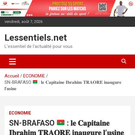
Aller
au
contenu
vendredi, août 7, 2026
Lessentiels.net
L'essentiel de l'actualité pour vous
Accueil
ECONOMIE
‎SN-BRAFASO
: 𝐥𝐞 𝐂𝐚𝐩𝐢𝐭𝐚𝐢𝐧𝐞 𝐈𝐛𝐫𝐚𝐡𝐢𝐦 𝐓𝐑𝐀𝐎𝐑𝐄 𝐢𝐧𝐚𝐮𝐠𝐮𝐫𝐞
𝐥’𝐮𝐬𝐢𝐧𝐞
ECONOMIE
‎SN-BRAFASO
: 𝐥𝐞 𝐂𝐚𝐩𝐢𝐭𝐚𝐢𝐧𝐞
𝐈𝐛𝐫𝐚𝐡𝐢𝐦 𝐓𝐑𝐀𝐎𝐑𝐄 𝐢𝐧𝐚𝐮𝐠𝐮𝐫𝐞 𝐥’𝐮𝐬𝐢𝐧𝐞