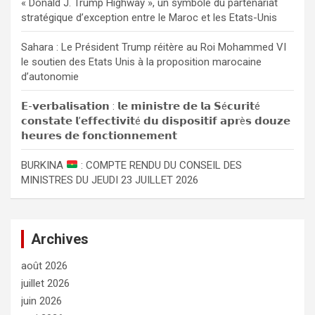
« Donald J. Trump Highway », un symbole du partenariat
stratégique d’exception entre le Maroc et les Etats-Unis
Sahara : Le Président Trump réitère au Roi Mohammed VI
le soutien des Etats Unis à la proposition marocaine
d’autonomie
𝗘-𝘃𝗲𝗿𝗯𝗮𝗹𝗶𝘀𝗮𝘁𝗶𝗼𝗻 : 𝗹𝗲 𝗺𝗶𝗻𝗶𝘀𝘁𝗿𝗲 𝗱𝗲 𝗹𝗮 𝗦é𝗰𝘂𝗿𝗶𝘁é
𝗰𝗼𝗻𝘀𝘁𝗮𝘁𝗲 𝗹’𝗲𝗳𝗳𝗲𝗰𝘁𝗶𝘃𝗶𝘁é 𝗱𝘂 𝗱𝗶𝘀𝗽𝗼𝘀𝗶𝘁𝗶𝗳 𝗮𝗽𝗿è𝘀 𝗱𝗼𝘂𝘇𝗲
𝗵𝗲𝘂𝗿𝗲𝘀 𝗱𝗲 𝗳𝗼𝗻𝗰𝘁𝗶𝗼𝗻𝗻𝗲𝗺𝗲𝗻𝘁
BURKINA
: COMPTE RENDU DU CONSEIL DES
MINISTRES DU JEUDI 23 JUILLET 2026
Archives
août 2026
juillet 2026
juin 2026