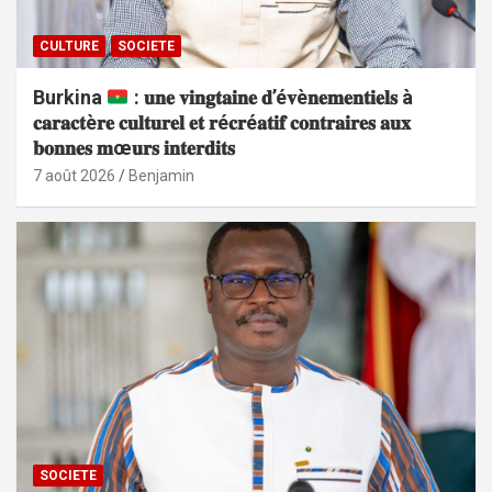
CULTURE
SOCIETE
Burkina
: 𝐮𝐧𝐞 𝐯𝐢𝐧𝐠𝐭𝐚𝐢𝐧𝐞 𝐝’é𝐯è𝐧𝐞𝐦𝐞𝐧𝐭𝐢𝐞𝐥𝐬 à
𝐜𝐚𝐫𝐚𝐜𝐭è𝐫𝐞 𝐜𝐮𝐥𝐭𝐮𝐫𝐞𝐥 𝐞𝐭 𝐫é𝐜𝐫é𝐚𝐭𝐢𝐟 𝐜𝐨𝐧𝐭𝐫𝐚𝐢𝐫𝐞𝐬 𝐚𝐮𝐱
𝐛𝐨𝐧𝐧𝐞𝐬 𝐦œ𝐮𝐫𝐬 𝐢𝐧𝐭𝐞𝐫𝐝𝐢𝐭𝐬
7 août 2026
Benjamin
SOCIETE