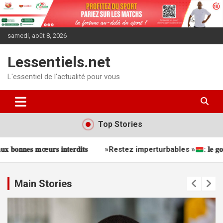
Aller
au
contenu
samedi, août 8, 2026
Lessentiels.net
L'essentiel de l'actualité pour vous
Top Stories
»Restez imperturbables »
: 𝐥𝐞 𝐠𝐨𝐮𝐯𝐞𝐫𝐧𝐞𝐦𝐞𝐧𝐭 𝐝𝐞́𝐟𝐞𝐧𝐝 𝐥𝐞𝐬 𝐁𝐈𝐑-
Main Stories