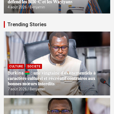
𝐝𝐞́𝐟𝐞𝐧𝐝 𝐥𝐞𝐬 𝐁𝐈𝐑-𝐂 𝐞𝐭 𝐥𝐞𝐬 𝐖𝐚𝐲𝐢𝐲𝐚𝐧𝐬
4 août 2026
Benjamin
Trending Stories
CULTURE
SOCIETE
Burkina
: 𝐮𝐧𝐞 𝐯𝐢𝐧𝐠𝐭𝐚𝐢𝐧𝐞 𝐝’é𝐯è𝐧𝐞𝐦𝐞𝐧𝐭𝐢𝐞𝐥𝐬 à
𝐜𝐚𝐫𝐚𝐜𝐭è𝐫𝐞 𝐜𝐮𝐥𝐭𝐮𝐫𝐞𝐥 𝐞𝐭 𝐫é𝐜𝐫é𝐚𝐭𝐢𝐟 𝐜𝐨𝐧𝐭𝐫𝐚𝐢𝐫𝐞𝐬 𝐚𝐮𝐱
𝐛𝐨𝐧𝐧𝐞𝐬 𝐦œ𝐮𝐫𝐬 𝐢𝐧𝐭𝐞𝐫𝐝𝐢𝐭𝐬
7 août 2026
Benjamin