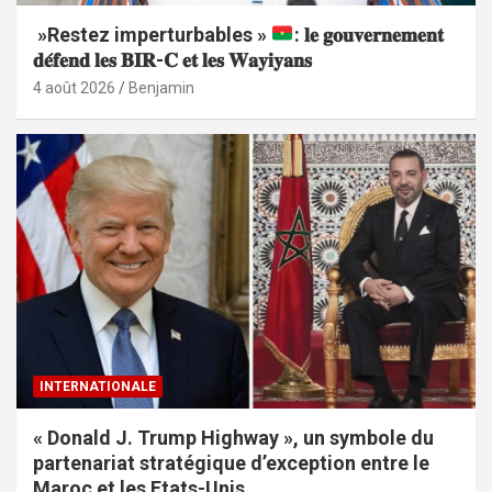
»Restez imperturbables »
: 𝐥𝐞 𝐠𝐨𝐮𝐯𝐞𝐫𝐧𝐞𝐦𝐞𝐧𝐭
𝐝𝐞́𝐟𝐞𝐧𝐝 𝐥𝐞𝐬 𝐁𝐈𝐑-𝐂 𝐞𝐭 𝐥𝐞𝐬 𝐖𝐚𝐲𝐢𝐲𝐚𝐧𝐬
4 août 2026
Benjamin
INTERNATIONALE
« Donald J. Trump Highway », un symbole du
partenariat stratégique d’exception entre le
Maroc et les Etats-Unis