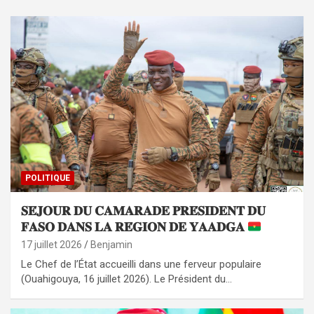
POLITIQUE
𝐒𝐄́𝐉𝐎𝐔𝐑 𝐃𝐔 𝐂𝐀𝐌𝐀𝐑𝐀𝐃𝐄 𝐏𝐑𝐄́𝐒𝐈𝐃𝐄𝐍𝐓 𝐃𝐔
𝐅𝐀𝐒𝐎 𝐃𝐀𝐍𝐒 𝐋𝐀 𝐑𝐄́𝐆𝐈𝐎𝐍 𝐃𝐄 𝐘𝐀𝐀𝐃𝐆𝐀
17 juillet 2026
Benjamin
Le Chef de l’État accueilli dans une ferveur populaire
(Ouahigouya, 16 juillet 2026). Le Président du…