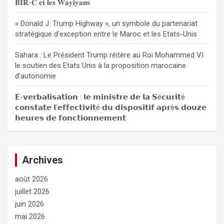
𝐁𝐈𝐑-𝐂 𝐞𝐭 𝐥𝐞𝐬 𝐖𝐚𝐲𝐢𝐲𝐚𝐧𝐬
« Donald J. Trump Highway », un symbole du partenariat
stratégique d’exception entre le Maroc et les Etats-Unis
Sahara : Le Président Trump réitère au Roi Mohammed VI
le soutien des Etats Unis à la proposition marocaine
d’autonomie
𝗘-𝘃𝗲𝗿𝗯𝗮𝗹𝗶𝘀𝗮𝘁𝗶𝗼𝗻 : 𝗹𝗲 𝗺𝗶𝗻𝗶𝘀𝘁𝗿𝗲 𝗱𝗲 𝗹𝗮 𝗦é𝗰𝘂𝗿𝗶𝘁é
𝗰𝗼𝗻𝘀𝘁𝗮𝘁𝗲 𝗹’𝗲𝗳𝗳𝗲𝗰𝘁𝗶𝘃𝗶𝘁é 𝗱𝘂 𝗱𝗶𝘀𝗽𝗼𝘀𝗶𝘁𝗶𝗳 𝗮𝗽𝗿è𝘀 𝗱𝗼𝘂𝘇𝗲
𝗵𝗲𝘂𝗿𝗲𝘀 𝗱𝗲 𝗳𝗼𝗻𝗰𝘁𝗶𝗼𝗻𝗻𝗲𝗺𝗲𝗻𝘁
Archives
août 2026
juillet 2026
juin 2026
mai 2026