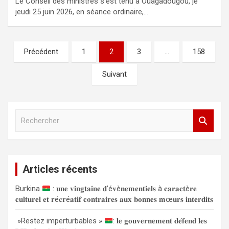
Le Conseil des ministres s’est tenu à Ouagadougou, je
jeudi 25 juin 2026, en séance ordinaire,…
Navigation
Précédent
1
2
3
…
158
des
Suivant
articles
R
e
c
h
e
Articles récents
r
c
Burkina
: 𝐮𝐧𝐞 𝐯𝐢𝐧𝐠𝐭𝐚𝐢𝐧𝐞 𝐝’é𝐯è𝐧𝐞𝐦𝐞𝐧𝐭𝐢𝐞𝐥𝐬 à 𝐜𝐚𝐫𝐚𝐜𝐭è𝐫𝐞
h
𝐜𝐮𝐥𝐭𝐮𝐫𝐞𝐥 𝐞𝐭 𝐫é𝐜𝐫é𝐚𝐭𝐢𝐟 𝐜𝐨𝐧𝐭𝐫𝐚𝐢𝐫𝐞𝐬 𝐚𝐮𝐱 𝐛𝐨𝐧𝐧𝐞𝐬 𝐦œ𝐮𝐫𝐬 𝐢𝐧𝐭𝐞𝐫𝐝𝐢𝐭𝐬
e
r
»Restez imperturbables »
: 𝐥𝐞 𝐠𝐨𝐮𝐯𝐞𝐫𝐧𝐞𝐦𝐞𝐧𝐭 𝐝𝐞́𝐟𝐞𝐧𝐝 𝐥𝐞𝐬