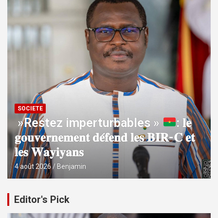
SOCIETE
»Restez imperturbables »
: 𝐥𝐞
𝐠𝐨𝐮𝐯𝐞𝐫𝐧𝐞𝐦𝐞𝐧𝐭 𝐝𝐞́𝐟𝐞𝐧𝐝 𝐥𝐞𝐬 𝐁𝐈𝐑-𝐂 𝐞𝐭
𝐥𝐞𝐬 𝐖𝐚𝐲𝐢𝐲𝐚𝐧𝐬
4 août 2026
Benjamin
Editor's Pick