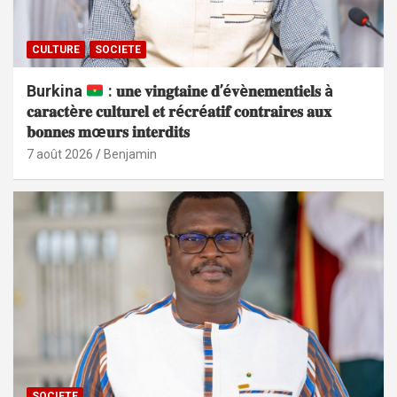
CULTURE
SOCIETE
Burkina
: 𝐮𝐧𝐞 𝐯𝐢𝐧𝐠𝐭𝐚𝐢𝐧𝐞 𝐝’é𝐯è𝐧𝐞𝐦𝐞𝐧𝐭𝐢𝐞𝐥𝐬 à
𝐜𝐚𝐫𝐚𝐜𝐭è𝐫𝐞 𝐜𝐮𝐥𝐭𝐮𝐫𝐞𝐥 𝐞𝐭 𝐫é𝐜𝐫é𝐚𝐭𝐢𝐟 𝐜𝐨𝐧𝐭𝐫𝐚𝐢𝐫𝐞𝐬 𝐚𝐮𝐱
𝐛𝐨𝐧𝐧𝐞𝐬 𝐦œ𝐮𝐫𝐬 𝐢𝐧𝐭𝐞𝐫𝐝𝐢𝐭𝐬
7 août 2026
Benjamin
SOCIETE