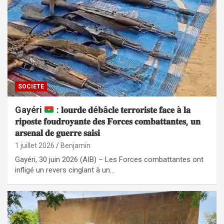
SOCIETE
Gayéri
: 𝐥𝐨𝐮𝐫𝐝𝐞 𝐝é𝐛â𝐜𝐥𝐞 𝐭𝐞𝐫𝐫𝐨𝐫𝐢𝐬𝐭𝐞 𝐟𝐚𝐜𝐞 à 𝐥𝐚
𝐫𝐢𝐩𝐨𝐬𝐭𝐞 𝐟𝐨𝐮𝐝𝐫𝐨𝐲𝐚𝐧𝐭𝐞 𝐝𝐞𝐬 𝐅𝐨𝐫𝐜𝐞𝐬 𝐜𝐨𝐦𝐛𝐚𝐭𝐭𝐚𝐧𝐭𝐞𝐬, 𝐮𝐧
𝐚𝐫𝐬𝐞𝐧𝐚𝐥 𝐝𝐞 𝐠𝐮𝐞𝐫𝐫𝐞 𝐬𝐚𝐢𝐬𝐢
1 juillet 2026
Benjamin
Gayéri, 30 juin 2026 (AIB) – Les Forces combattantes ont
infligé un revers cinglant à un…