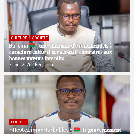
CULTURE
SOCIETE
Burkina
: 𝐮𝐧𝐞 𝐯𝐢𝐧𝐠𝐭𝐚𝐢𝐧𝐞 𝐝’é𝐯è𝐧𝐞𝐦𝐞𝐧𝐭𝐢𝐞𝐥𝐬 à
𝐜𝐚𝐫𝐚𝐜𝐭è𝐫𝐞 𝐜𝐮𝐥𝐭𝐮𝐫𝐞𝐥 𝐞𝐭 𝐫é𝐜𝐫é𝐚𝐭𝐢𝐟 𝐜𝐨𝐧𝐭𝐫𝐚𝐢𝐫𝐞𝐬 𝐚𝐮𝐱
𝐛𝐨𝐧𝐧𝐞𝐬 𝐦œ𝐮𝐫𝐬 𝐢𝐧𝐭𝐞𝐫𝐝𝐢𝐭𝐬
7 août 2026
Benjamin
SOCIETE
»Restez imperturbables »
: 𝐥𝐞 𝐠𝐨𝐮𝐯𝐞𝐫𝐧𝐞𝐦𝐞𝐧𝐭