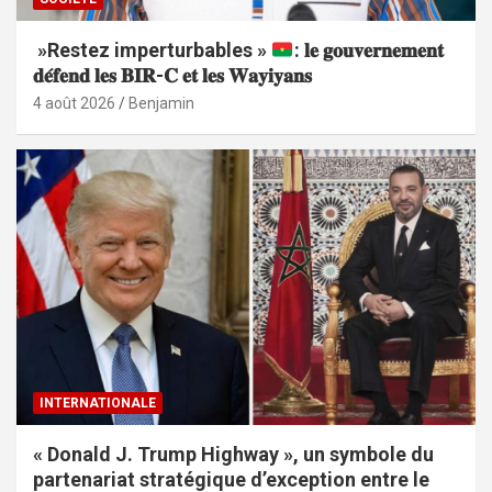
»Restez imperturbables »
: 𝐥𝐞 𝐠𝐨𝐮𝐯𝐞𝐫𝐧𝐞𝐦𝐞𝐧𝐭
𝐝𝐞́𝐟𝐞𝐧𝐝 𝐥𝐞𝐬 𝐁𝐈𝐑-𝐂 𝐞𝐭 𝐥𝐞𝐬 𝐖𝐚𝐲𝐢𝐲𝐚𝐧𝐬
4 août 2026
Benjamin
INTERNATIONALE
« Donald J. Trump Highway », un symbole du
partenariat stratégique d’exception entre le