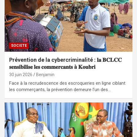
SOCIETE
Prévention de la cybercriminalité : 𝐥𝐚 𝐁𝐂𝐋𝐂𝐂
𝐬𝐞𝐧𝐬𝐢𝐛𝐢𝐥𝐢𝐬𝐞 𝐥𝐞𝐬 𝐜𝐨𝐦𝐦𝐞𝐫𝐜𝐚𝐧𝐭𝐬 à 𝐊𝐨𝐮𝐛𝐫𝐢
30 juin 2026
Benjamin
Face à la recrudescence des escroqueries en ligne ciblant
les commerçants, la prévention demeure l’un des…