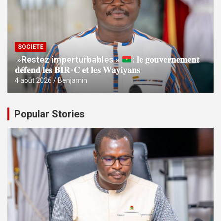
SOCIETE
»Restez imperturbables »
: 𝐥𝐞 𝐠𝐨𝐮𝐯𝐞𝐫𝐧𝐞𝐦𝐞𝐧𝐭
𝐝𝐞́𝐟𝐞𝐧𝐝 𝐥𝐞𝐬 𝐁𝐈𝐑-𝐂 𝐞𝐭 𝐥𝐞𝐬 𝐖𝐚𝐲𝐢𝐲𝐚𝐧𝐬
4 août 2026
Benjamin
Popular Stories