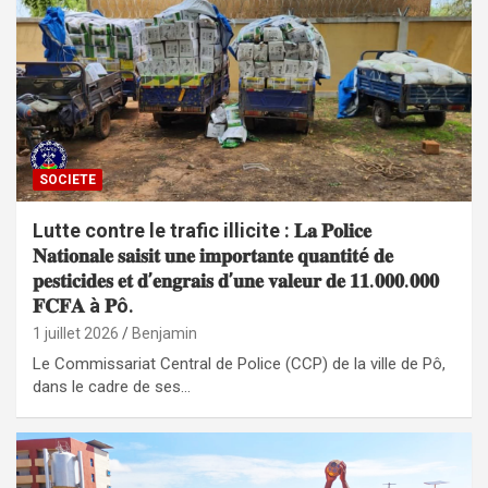
SOCIETE
Lutte contre le trafic illicite : 𝐋𝐚 𝐏𝐨𝐥𝐢𝐜𝐞
𝐍𝐚𝐭𝐢𝐨𝐧𝐚𝐥𝐞 𝐬𝐚𝐢𝐬𝐢𝐭 𝐮𝐧𝐞 𝐢𝐦𝐩𝐨𝐫𝐭𝐚𝐧𝐭𝐞 𝐪𝐮𝐚𝐧𝐭𝐢𝐭é 𝐝𝐞
𝐩𝐞𝐬𝐭𝐢𝐜𝐢𝐝𝐞𝐬 𝐞𝐭 𝐝’𝐞𝐧𝐠𝐫𝐚𝐢𝐬 𝐝’𝐮𝐧𝐞 𝐯𝐚𝐥𝐞𝐮𝐫 𝐝𝐞 𝟏𝟏.𝟎𝟎𝟎.𝟎𝟎𝟎
𝐅𝐂𝐅𝐀 à 𝐏ô.
1 juillet 2026
Benjamin
Le Commissariat Central de Police (CCP) de la ville de Pô,
dans le cadre de ses…