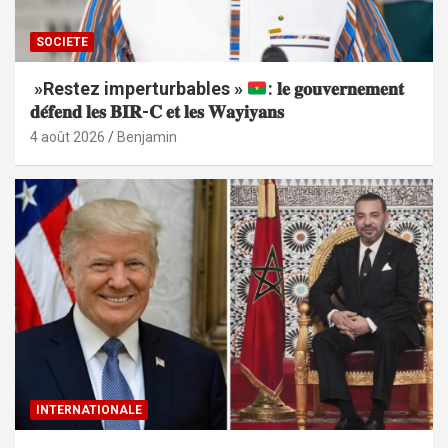
SOCIETE
»Restez imperturbables »
: 𝐥𝐞 𝐠𝐨𝐮𝐯𝐞𝐫𝐧𝐞𝐦𝐞𝐧𝐭
𝐝𝐞́𝐟𝐞𝐧𝐝 𝐥𝐞𝐬 𝐁𝐈𝐑-𝐂 𝐞𝐭 𝐥𝐞𝐬 𝐖𝐚𝐲𝐢𝐲𝐚𝐧𝐬
4 août 2026
Benjamin
INTERNATIONALE