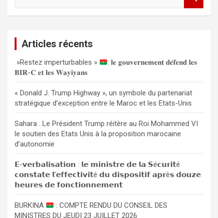
e
c
h
e
Articles récents
r
c
»Restez imperturbables »
: 𝐥𝐞 𝐠𝐨𝐮𝐯𝐞𝐫𝐧𝐞𝐦𝐞𝐧𝐭 𝐝𝐞́𝐟𝐞𝐧𝐝 𝐥𝐞𝐬
h
𝐁𝐈𝐑-𝐂 𝐞𝐭 𝐥𝐞𝐬 𝐖𝐚𝐲𝐢𝐲𝐚𝐧𝐬
e
r
« Donald J. Trump Highway », un symbole du partenariat
stratégique d’exception entre le Maroc et les Etats-Unis
Sahara : Le Président Trump réitère au Roi Mohammed VI
le soutien des Etats Unis à la proposition marocaine
d’autonomie
𝗘-𝘃𝗲𝗿𝗯𝗮𝗹𝗶𝘀𝗮𝘁𝗶𝗼𝗻 : 𝗹𝗲 𝗺𝗶𝗻𝗶𝘀𝘁𝗿𝗲 𝗱𝗲 𝗹𝗮 𝗦é𝗰𝘂𝗿𝗶𝘁é
𝗰𝗼𝗻𝘀𝘁𝗮𝘁𝗲 𝗹’𝗲𝗳𝗳𝗲𝗰𝘁𝗶𝘃𝗶𝘁é 𝗱𝘂 𝗱𝗶𝘀𝗽𝗼𝘀𝗶𝘁𝗶𝗳 𝗮𝗽𝗿è𝘀 𝗱𝗼𝘂𝘇𝗲
𝗵𝗲𝘂𝗿𝗲𝘀 𝗱𝗲 𝗳𝗼𝗻𝗰𝘁𝗶𝗼𝗻𝗻𝗲𝗺𝗲𝗻𝘁
BURKINA
: COMPTE RENDU DU CONSEIL DES
MINISTRES DU JEUDI 23 JUILLET 2026