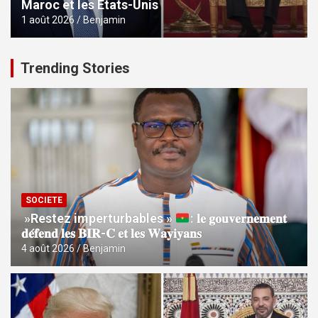
Maroc et les Etats-Unis
1 août 2026
Benjamin
Trending Stories
SOCIETE
»Restez imperturbables »
: 𝐥𝐞 𝐠𝐨𝐮𝐯𝐞𝐫𝐧𝐞𝐦𝐞𝐧𝐭
𝐝𝐞́𝐟𝐞𝐧𝐝 𝐥𝐞𝐬 𝐁𝐈𝐑-𝐂 𝐞𝐭 𝐥𝐞𝐬 𝐖𝐚𝐲𝐢𝐲𝐚𝐧𝐬
4 août 2026
Benjamin