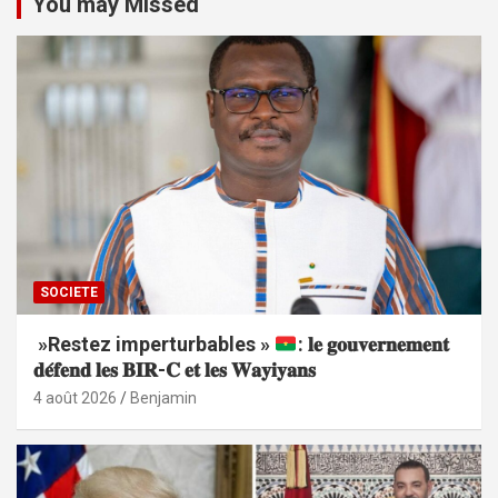
You may Missed
SOCIETE
»Restez imperturbables »
: 𝐥𝐞 𝐠𝐨𝐮𝐯𝐞𝐫𝐧𝐞𝐦𝐞𝐧𝐭
𝐝𝐞́𝐟𝐞𝐧𝐝 𝐥𝐞𝐬 𝐁𝐈𝐑-𝐂 𝐞𝐭 𝐥𝐞𝐬 𝐖𝐚𝐲𝐢𝐲𝐚𝐧𝐬
4 août 2026
Benjamin