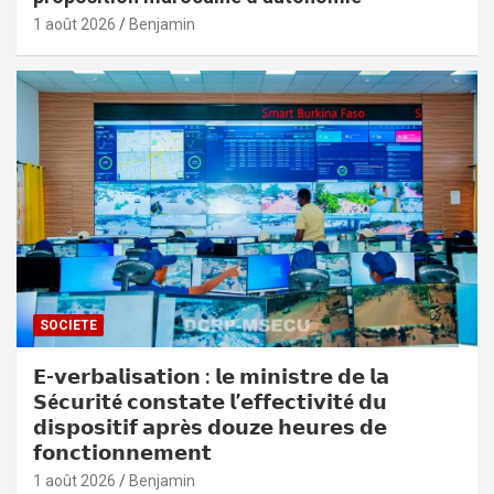
1 août 2026
Benjamin
SOCIETE
𝗘-𝘃𝗲𝗿𝗯𝗮𝗹𝗶𝘀𝗮𝘁𝗶𝗼𝗻 : 𝗹𝗲 𝗺𝗶𝗻𝗶𝘀𝘁𝗿𝗲 𝗱𝗲 𝗹𝗮
𝗦é𝗰𝘂𝗿𝗶𝘁é 𝗰𝗼𝗻𝘀𝘁𝗮𝘁𝗲 𝗹’𝗲𝗳𝗳𝗲𝗰𝘁𝗶𝘃𝗶𝘁é 𝗱𝘂
𝗱𝗶𝘀𝗽𝗼𝘀𝗶𝘁𝗶𝗳 𝗮𝗽𝗿è𝘀 𝗱𝗼𝘂𝘇𝗲 𝗵𝗲𝘂𝗿𝗲𝘀 𝗱𝗲
𝗳𝗼𝗻𝗰𝘁𝗶𝗼𝗻𝗻𝗲𝗺𝗲𝗻𝘁
1 août 2026
Benjamin