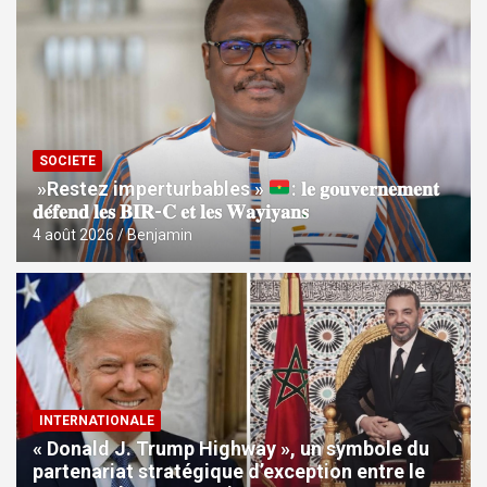
SOCIETE
»Restez imperturbables »
: 𝐥𝐞 𝐠𝐨𝐮𝐯𝐞𝐫𝐧𝐞𝐦𝐞𝐧𝐭
𝐝𝐞́𝐟𝐞𝐧𝐝 𝐥𝐞𝐬 𝐁𝐈𝐑-𝐂 𝐞𝐭 𝐥𝐞𝐬 𝐖𝐚𝐲𝐢𝐲𝐚𝐧𝐬
4 août 2026
Benjamin
INTERNATIONALE
« Donald J. Trump Highway », un symbole du
partenariat stratégique d’exception entre le