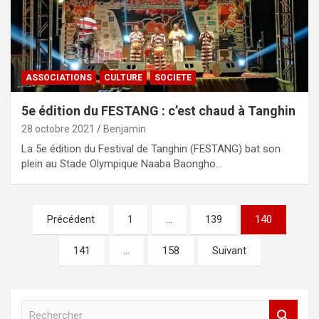
ASSOCIATIONS
CULTURE
SOCIETE
5e édition du FESTANG : c’est chaud à Tanghin
28 octobre 2021
Benjamin
La 5e édition du Festival de Tanghin (FESTANG) bat son
plein au Stade Olympique Naaba Baongho…
Navigation
Précédent
1
…
139
140
des
141
…
158
Suivant
articles
R