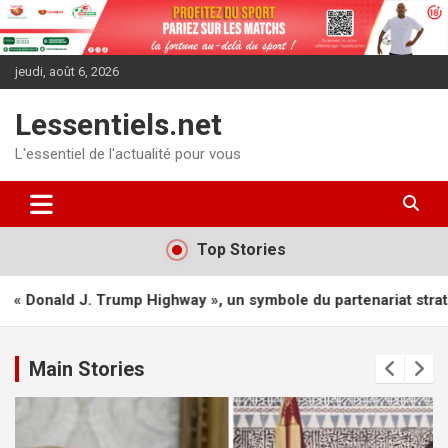
Aller
au
contenu
jeudi, août 6, 2026
Lessentiels.net
L'essentiel de l'actualité pour vous
Top Stories
y », un symbole du partenariat stratégique d’exception entre l
Main Stories