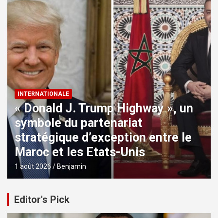
INTERNATIONALE
« Donald J. Trump Highway », un
symbole du partenariat
stratégique d’exception entre le
Maroc et les Etats-Unis
1 août 2026
Benjamin
Editor's Pick