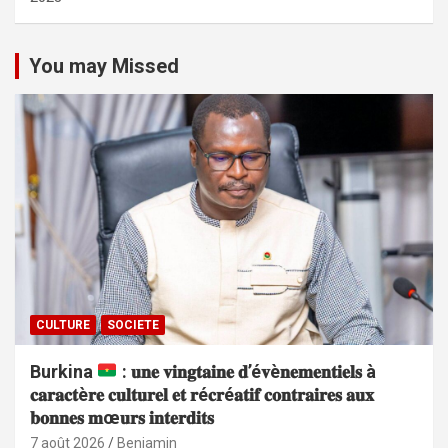
You may Missed
CULTURE
SOCIETE
Burkina
: 𝐮𝐧𝐞 𝐯𝐢𝐧𝐠𝐭𝐚𝐢𝐧𝐞 𝐝’é𝐯è𝐧𝐞𝐦𝐞𝐧𝐭𝐢𝐞𝐥𝐬 à
𝐜𝐚𝐫𝐚𝐜𝐭è𝐫𝐞 𝐜𝐮𝐥𝐭𝐮𝐫𝐞𝐥 𝐞𝐭 𝐫é𝐜𝐫é𝐚𝐭𝐢𝐟 𝐜𝐨𝐧𝐭𝐫𝐚𝐢𝐫𝐞𝐬 𝐚𝐮𝐱
𝐛𝐨𝐧𝐧𝐞𝐬 𝐦œ𝐮𝐫𝐬 𝐢𝐧𝐭𝐞𝐫𝐝𝐢𝐭𝐬
7 août 2026
Benjamin