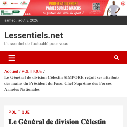
Aller
au
contenu
samedi, août 8, 2026
Lessentiels.net
L'essentiel de l'actualité pour vous
Accueil
POLITIQUE
𝐋𝐞 𝐆é𝐧é𝐫𝐚𝐥 𝐝𝐞 𝐝𝐢𝐯𝐢𝐬𝐢𝐨𝐧 𝐂é𝐥𝐞𝐬𝐭𝐢𝐧 𝐒𝐈𝐌𝐏𝐎𝐑𝐄 𝐫𝐞ç𝐨𝐢𝐭 𝐬𝐞𝐬 𝐚𝐭𝐭𝐫𝐢𝐛𝐮𝐭𝐬
𝐝𝐞𝐬 𝐦𝐚𝐢𝐧𝐬 𝐝𝐮 𝐏𝐫é𝐬𝐢𝐝𝐞𝐧𝐭 𝐝𝐮 𝐅𝐚𝐬𝐨, 𝐂𝐡𝐞𝐟 𝐒𝐮𝐩𝐫ê𝐦𝐞 𝐝𝐞𝐬 𝐅𝐨𝐫𝐜𝐞𝐬
𝐀𝐫𝐦é𝐞𝐬 𝐍𝐚𝐭𝐢𝐨𝐧𝐚𝐥𝐞𝐬
POLITIQUE
𝐋𝐞 𝐆é𝐧é𝐫𝐚𝐥 𝐝𝐞 𝐝𝐢𝐯𝐢𝐬𝐢𝐨𝐧 𝐂é𝐥𝐞𝐬𝐭𝐢𝐧