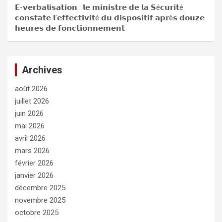
𝗘-𝘃𝗲𝗿𝗯𝗮𝗹𝗶𝘀𝗮𝘁𝗶𝗼𝗻 : 𝗹𝗲 𝗺𝗶𝗻𝗶𝘀𝘁𝗿𝗲 𝗱𝗲 𝗹𝗮 𝗦é𝗰𝘂𝗿𝗶𝘁é
𝗰𝗼𝗻𝘀𝘁𝗮𝘁𝗲 𝗹’𝗲𝗳𝗳𝗲𝗰𝘁𝗶𝘃𝗶𝘁é 𝗱𝘂 𝗱𝗶𝘀𝗽𝗼𝘀𝗶𝘁𝗶𝗳 𝗮𝗽𝗿è𝘀 𝗱𝗼𝘂𝘇𝗲
𝗵𝗲𝘂𝗿𝗲𝘀 𝗱𝗲 𝗳𝗼𝗻𝗰𝘁𝗶𝗼𝗻𝗻𝗲𝗺𝗲𝗻𝘁
Archives
août 2026
juillet 2026
juin 2026
mai 2026
avril 2026
mars 2026
février 2026
janvier 2026
décembre 2025
novembre 2025
octobre 2025