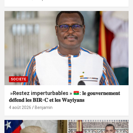
SOCIETE
»Restez imperturbables »
: 𝐥𝐞 𝐠𝐨𝐮𝐯𝐞𝐫𝐧𝐞𝐦𝐞𝐧𝐭
𝐝𝐞́𝐟𝐞𝐧𝐝 𝐥𝐞𝐬 𝐁𝐈𝐑-𝐂 𝐞𝐭 𝐥𝐞𝐬 𝐖𝐚𝐲𝐢𝐲𝐚𝐧𝐬
4 août 2026
Benjamin