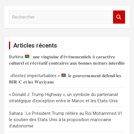
R
e
c
h
e
Articles récents
r
c
Burkina
: 𝐮𝐧𝐞 𝐯𝐢𝐧𝐠𝐭𝐚𝐢𝐧𝐞 𝐝’é𝐯è𝐧𝐞𝐦𝐞𝐧𝐭𝐢𝐞𝐥𝐬 à 𝐜𝐚𝐫𝐚𝐜𝐭è𝐫𝐞
h
𝐜𝐮𝐥𝐭𝐮𝐫𝐞𝐥 𝐞𝐭 𝐫é𝐜𝐫é𝐚𝐭𝐢𝐟 𝐜𝐨𝐧𝐭𝐫𝐚𝐢𝐫𝐞𝐬 𝐚𝐮𝐱 𝐛𝐨𝐧𝐧𝐞𝐬 𝐦œ𝐮𝐫𝐬 𝐢𝐧𝐭𝐞𝐫𝐝𝐢𝐭𝐬
e
r
»Restez imperturbables »
: 𝐥𝐞 𝐠𝐨𝐮𝐯𝐞𝐫𝐧𝐞𝐦𝐞𝐧𝐭 𝐝𝐞́𝐟𝐞𝐧𝐝 𝐥𝐞𝐬
𝐁𝐈𝐑-𝐂 𝐞𝐭 𝐥𝐞𝐬 𝐖𝐚𝐲𝐢𝐲𝐚𝐧𝐬
« Donald J. Trump Highway », un symbole du partenariat
stratégique d’exception entre le Maroc et les Etats-Unis
Sahara : Le Président Trump réitère au Roi Mohammed VI
le soutien des Etats Unis à la proposition marocaine
d’autonomie