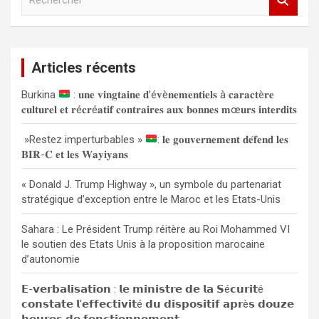
e
c
h
e
Articles récents
r
c
Burkina
: 𝐮𝐧𝐞 𝐯𝐢𝐧𝐠𝐭𝐚𝐢𝐧𝐞 𝐝’é𝐯è𝐧𝐞𝐦𝐞𝐧𝐭𝐢𝐞𝐥𝐬 à 𝐜𝐚𝐫𝐚𝐜𝐭è𝐫𝐞
h
𝐜𝐮𝐥𝐭𝐮𝐫𝐞𝐥 𝐞𝐭 𝐫é𝐜𝐫é𝐚𝐭𝐢𝐟 𝐜𝐨𝐧𝐭𝐫𝐚𝐢𝐫𝐞𝐬 𝐚𝐮𝐱 𝐛𝐨𝐧𝐧𝐞𝐬 𝐦œ𝐮𝐫𝐬 𝐢𝐧𝐭𝐞𝐫𝐝𝐢𝐭𝐬
e
r
»Restez imperturbables »
: 𝐥𝐞 𝐠𝐨𝐮𝐯𝐞𝐫𝐧𝐞𝐦𝐞𝐧𝐭 𝐝𝐞́𝐟𝐞𝐧𝐝 𝐥𝐞𝐬
𝐁𝐈𝐑-𝐂 𝐞𝐭 𝐥𝐞𝐬 𝐖𝐚𝐲𝐢𝐲𝐚𝐧𝐬
« Donald J. Trump Highway », un symbole du partenariat
stratégique d’exception entre le Maroc et les Etats-Unis
Sahara : Le Président Trump réitère au Roi Mohammed VI
le soutien des Etats Unis à la proposition marocaine
d’autonomie
𝗘-𝘃𝗲𝗿𝗯𝗮𝗹𝗶𝘀𝗮𝘁𝗶𝗼𝗻 : 𝗹𝗲 𝗺𝗶𝗻𝗶𝘀𝘁𝗿𝗲 𝗱𝗲 𝗹𝗮 𝗦é𝗰𝘂𝗿𝗶𝘁é
𝗰𝗼𝗻𝘀𝘁𝗮𝘁𝗲 𝗹’𝗲𝗳𝗳𝗲𝗰𝘁𝗶𝘃𝗶𝘁é 𝗱𝘂 𝗱𝗶𝘀𝗽𝗼𝘀𝗶𝘁𝗶𝗳 𝗮𝗽𝗿è𝘀 𝗱𝗼𝘂𝘇𝗲
𝗵𝗲𝘂𝗿𝗲𝘀 𝗱𝗲 𝗳𝗼𝗻𝗰𝘁𝗶𝗼𝗻𝗻𝗲𝗺𝗲𝗻𝘁