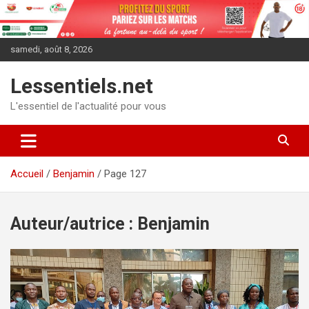
Aller
au
contenu
samedi, août 8, 2026
Lessentiels.net
L'essentiel de l'actualité pour vous
Accueil
Benjamin
Page 127
Auteur/autrice :
Benjamin