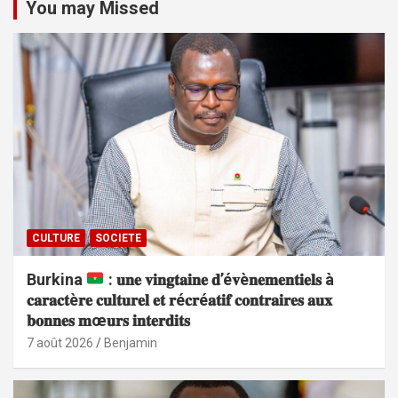
You may Missed
CULTURE
SOCIETE
Burkina
: 𝐮𝐧𝐞 𝐯𝐢𝐧𝐠𝐭𝐚𝐢𝐧𝐞 𝐝’é𝐯è𝐧𝐞𝐦𝐞𝐧𝐭𝐢𝐞𝐥𝐬 à
𝐜𝐚𝐫𝐚𝐜𝐭è𝐫𝐞 𝐜𝐮𝐥𝐭𝐮𝐫𝐞𝐥 𝐞𝐭 𝐫é𝐜𝐫é𝐚𝐭𝐢𝐟 𝐜𝐨𝐧𝐭𝐫𝐚𝐢𝐫𝐞𝐬 𝐚𝐮𝐱
𝐛𝐨𝐧𝐧𝐞𝐬 𝐦œ𝐮𝐫𝐬 𝐢𝐧𝐭𝐞𝐫𝐝𝐢𝐭𝐬
7 août 2026
Benjamin