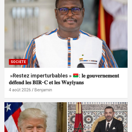
SOCIETE
»Restez imperturbables »
: 𝐥𝐞 𝐠𝐨𝐮𝐯𝐞𝐫𝐧𝐞𝐦𝐞𝐧𝐭
𝐝𝐞́𝐟𝐞𝐧𝐝 𝐥𝐞𝐬 𝐁𝐈𝐑-𝐂 𝐞𝐭 𝐥𝐞𝐬 𝐖𝐚𝐲𝐢𝐲𝐚𝐧𝐬
4 août 2026
Benjamin