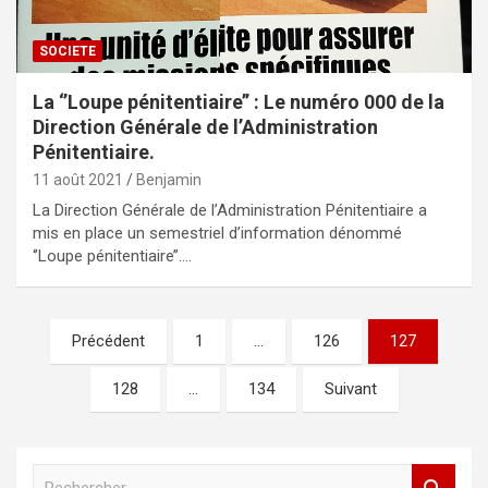
SOCIETE
La ‘’Loupe pénitentiaire’’ : Le numéro 000 de la
Direction Générale de l’Administration
Pénitentiaire.
11 août 2021
Benjamin
La Direction Générale de l’Administration Pénitentiaire a
mis en place un semestriel d’information dénommé
‘’Loupe pénitentiaire’’.…
Navigation
Précédent
1
…
126
127
des
128
…
134
Suivant
articles
R